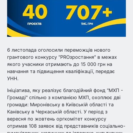
6 листопада оголосили переможців нового
грантового конкурсу "PROзростання" в межах
якого учасники отримають до 15 000 грн на
навчання та підвищення кваліфікації, передає
УНН.
Ініціатива, яку реалізує благодійний фонд "МХП -
Громаді" спільно з компанією МХП, охоплює дві
громади: Миронівську в Київській області та
Канівську в Черкаській області. У період з
вересня по жовтень оргкомітет конкурсу
отримав 108 заявок від представників соціально-
гуманітарних, медичних та історико-культурних