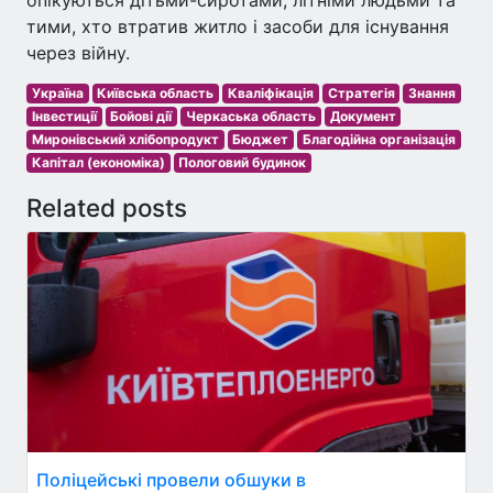
тими, хто втратив житло і засоби для існування
через війну.
Україна
Київська область
Кваліфікація
Стратегія
Знання
Інвестиції
Бойові дії
Черкаська область
Документ
Миронівський хлібопродукт
Бюджет
Благодійна організація
Капітал (економіка)
Пологовий будинок
Related posts
Поліцейські провели обшуки в