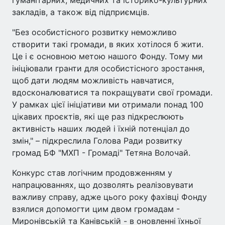
закладів, а також від підприємців.
"Без особистісного розвитку неможливо
створити такі громади, в яких хотілося б жити.
Це і є основною метою нашого Фонду. Тому ми
ініціювали гранти для особистісного зростання,
щоб дати людям можливість навчатися,
вдосконалюватися та покращувати свої громади.
У рамках цієї ініціативи ми отримали понад 100
цікавих проєктів, які ще раз підкреслюють
активність наших людей і їхній потенціал до
змін," – підкреслила Голова Ради розвитку
громад БФ "МХП - Громаді" Тетяна Волочай.
Конкурс став логічним продовженням у
напрацюваннях, що дозволять реалізовувати
важливу справу, адже цього року фахівці Фонду
взялися допомогти цим двом громадам -
Миронівській та Канівській - в оновленні їхньої