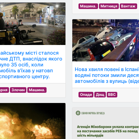
Машина.
Митниця
Вантаж
тайському місті сталося
ічне ДТП, внаслідок якого
нуло 35 осіб, коли
Нова хвиля повені в Іспані
мобіль в'їхав у натовп
водяні потоки змили дес
 спортивного центру.
автомобілів з вулиць (від
арня
Злочин
Машина.
Опади
Дощ
BBC