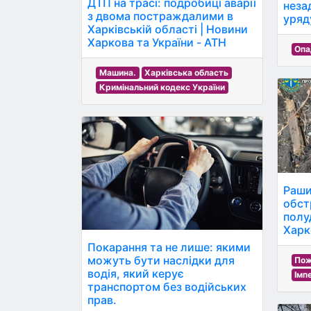
ДТП на трасі: подробиці аварії
неза
з двома постраждалими в
уряд
Харківській області | Новини
Харкова та України - АТН
Опа
Машина.
Харківська область
Кримінальний кодекс України
Раши
обст
полу
Харк
Покарання та не лише: якими
можуть бути наслідки для
По
водія, який керує
Імп
транспортом без водійських
прав.