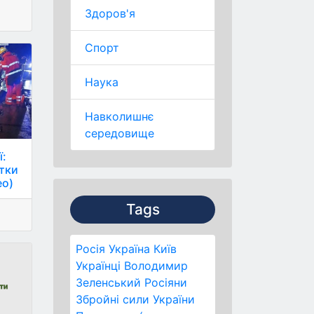
Здоров'я
Спорт
Наука
Навколишнє
середовище
ї:
ятки
ео)
Tags
Росія
Україна
Київ
Українці
Володимир
Зеленський
Росіяни
Збройні сили України