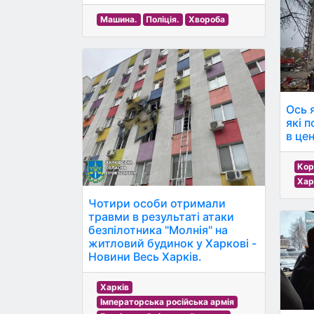
Машина.
Поліція.
Хвороба
Ось 
які 
в це
Кор
Хар
Чотири особи отримали
травми в результаті атаки
безпілотника "Молнія" на
житловий будинок у Харкові -
Новини Весь Харків.
Харків
Імператорська російська армія