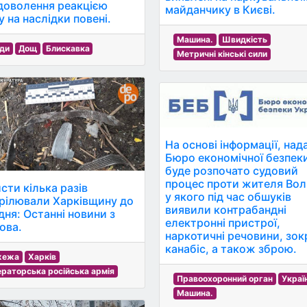
доволення реакцією
майданчику в Києві.
у на наслідки повені.
Машина.
Швидкість
ди
Дощ
Блискавка
Метричні кінські сили
На основі інформації, над
Бюро економічної безпек
буде розпочато судовий
процес проти жителя Вол
сти кілька разів
у якого під час обшуків
рілювали Харківщину до
виявили контрабандні
дня: Останні новини з
електронні пристрої,
ова.
наркотичні речовини, зо
канабіс, а також зброю.
жежа
Харків
ераторська російська армія
Правоохоронний орган
Украї
Машина.