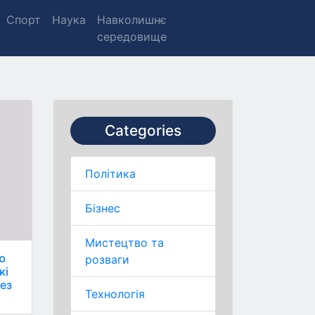
Спорт
Наука
Навколишнє
середовище
Categories
Політика
Бізнес
Мистецтво та
ію
розваги
кі
рез
Технологія