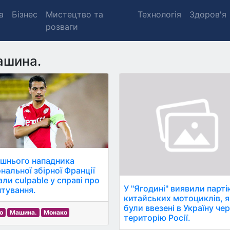
а
Бізнес
Мистецтво та
Технологія
Здоров'я
розваги
ашина.
шнього нападника
нальної збірної Франції
али culpable у справі про
У "Ягодині" виявили парт
лтування.
китайських мотоциклів, я
були ввезені в Україну че
о
Машина.
Монако
територію Росії.