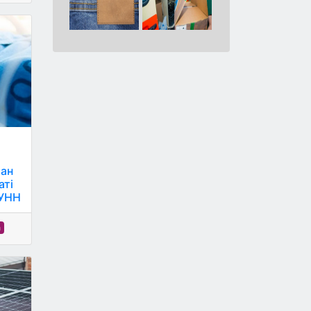
тан
аті
 УНН
а