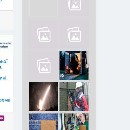
аної
и,
ині,
крема
на