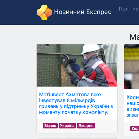
Політик
Новинний Експрес
М
Метінвест Ахметова вже
Коли
інвестував 8 мільярдів
націо
гривень у підтримку України з
визн
моменту початку конфлікту.
зґва
Бізнес
Україна
Лікарня
Євр