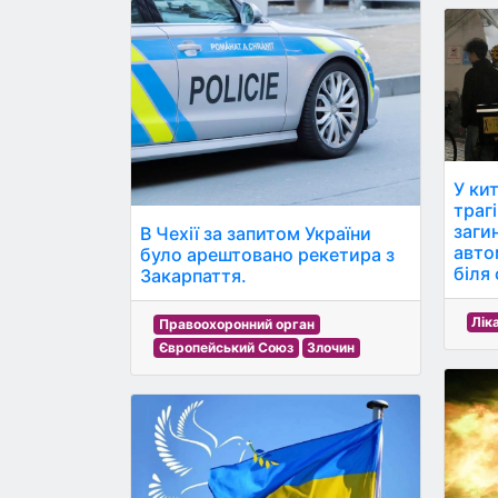
У ки
траг
заги
В Чехії за запитом України
авто
було арештовано рекетира з
біля
Закарпаття.
Лік
Правоохоронний орган
Європейський Союз
Злочин