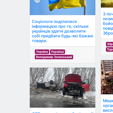
З по
пози
Соціологи поділилися
бойо
інформацією про те, скільки
пові
українців здатні дозволити
Збро
собі придбати будь-які бажані
товари.
Збр
Тор
Україна
Українці
Володимир Зеленський
Мешк
орга
висл