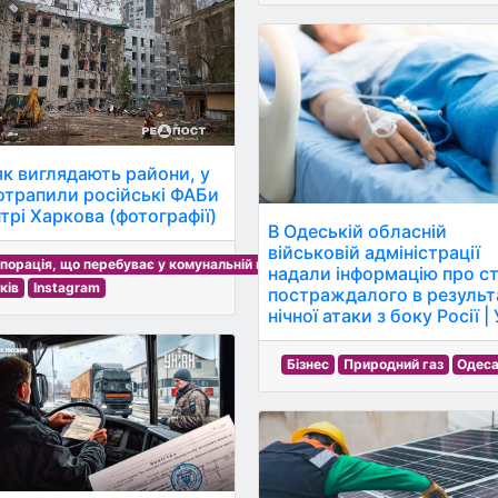
як виглядають райони, у
потрапили російські ФАБи
нтрі Харкова (фотографії)
В Одеській обласній
військовій адміністрації
порація, що перебуває у комунальній власності
надали інформацію про с
ків
Instagram
постраждалого в результ
нічної атаки з боку Росії |
Бізнес
Природний газ
Одес