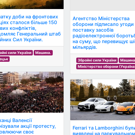
чатку доби на фронтових
Агентство Міністерства
ціях сталося більше 150
оборони підписало угоди
вих конфліктів,
поставку засобів
домляє Генеральний штаб
радіоелектронної бороть
йних Сил України.
на суму, що перевищує ш
мільярдів.
ойні сили України
Машина.
ецьк
Збройні сили України
Машина
Міністерство оборони (Україна
анці Валенсії
нізували акції протесту,
Ferrari та Lamborghini бул
овлюючи своє
виявлені на паркувально