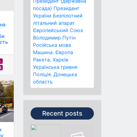
Президент (державна
посада)
Президент
України
Безпілотний
літальний апарат
 на
Європейський Союз
би
Володимир Путін
ість
Російська мова
Машина.
Європа
Ракета.
Харків
.
Українська гривня
)
Поліція.
Донецька
область
Recent posts
и
му