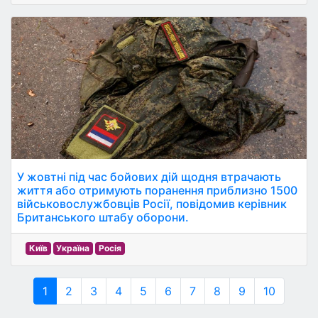
У жовтні під час бойових дій щодня втрачають
життя або отримують поранення приблизно 1500
військовослужбовців Росії, повідомив керівник
Британського штабу оборони.
Київ
Україна
Росія
1
2
3
4
5
6
7
8
9
10