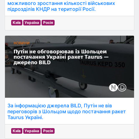
можливого зростання кількості військових
підрозділів КНДР на території Росії.
Київ
Україна
Росія
За інформацією джерела BILD, Путін не вів
переговорів з Шольцом щодо постачання ракет
Taurus Україні.
Київ
Україна
Росія