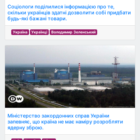
Соціологи поділилися інформацією про те,
скільки українців здатні дозволити собі придбати
будь-які бажані товари.
Україна
Українці
Володимир Зеленський
Міністерство закордонних справ України
запевняє, що країна не має наміру розробляти
ядерну зброю.