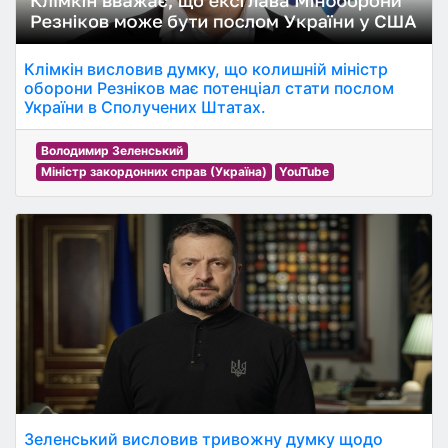
Клімкін висловив думку, що колишній міністр
оборони Резніков має потенціал стати послом
України в Сполучених Штатах.
Володимир Зеленський
Міністр закордонних справ (Україна)
YouTube
Зеленський висловив тривожну думку щодо