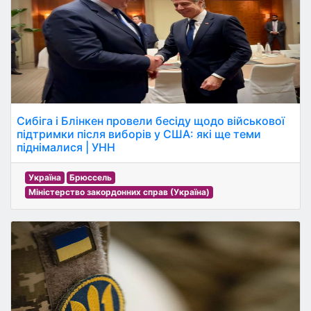
Сибіга і Блінкен провели бесіду щодо військової
підтримки після виборів у США: які ще теми
піднімалися | УНН
Україна
Брюссель
Міністерство закордонних справ (Україна)