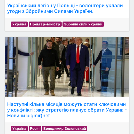
Український легіон у Польщі - волонтери уклали
угоди з Збройними Силами України.
Україна
Прем'єр-міністр
Збройні сили України
Наступні кілька місяців можуть стати ключовими
у конфлікті: яку стратегію планує обрати Україна -
Новини bigmir)net
Україна
Росія
Володимир Зеленський