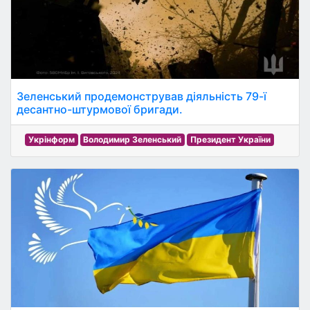
Зеленський продемонстрував діяльність 79-ї
десантно-штурмової бригади.
Укрінформ
Володимир Зеленський
Президент України