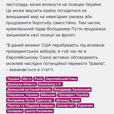
листопада, може вплинути на позицію України.
Це може змусити країну погодитися на
вимушений мир на невигідних умовах або
продовжити боротьбу самостійно. Тим часом,
кремлівський лідер Володимир Путін продовжує
зміцнювати свої позиції на фронті.
"В даний момент США перебувають під впливом
президентських виборів, в той час як в
Європейському Союзі активно обговорюють
можливі наслідки потенційної перемоги Трампа",
- зазначається в статті.
Україна
Місто
Росія
Європейський Союз
Донецька область
Bloomberg L.P.
Донецький вугільний басейн
Володимир Зеленський
Покровськ, Україна
Військові
Президент України
Володимир Путін
Диктатор.
Дональд Трамп
Північна та Південна Америка
Цензор.нет
Курахове
Селидове
Центр Разумкова