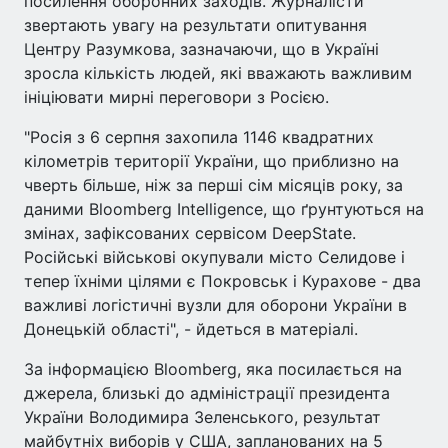
посилення оборонних заходів. Журналісти
звертають увагу на результати опитування
Центру Разумкова, зазначаючи, що в Україні
зросла кількість людей, які вважають важливим
ініціювати мирні переговори з Росією.
"Росія з 6 серпня захопила 1146 квадратних
кілометрів території України, що приблизно на
чверть більше, ніж за перші сім місяців року, за
даними Bloomberg Intelligence, що ґрунтуються на
змінах, зафіксованих сервісом DeepState.
Російські військові окупували місто Селидове і
тепер їхніми цілями є Покровськ і Курахове - два
важливі логістичні вузли для оборони України в
Донецькій області", - йдеться в матеріалі.
За інформацією Bloomberg, яка посилається на
джерела, близькі до адміністрації президента
України Володимира Зеленського, результат
майбутніх виборів у США, запланованих на 5