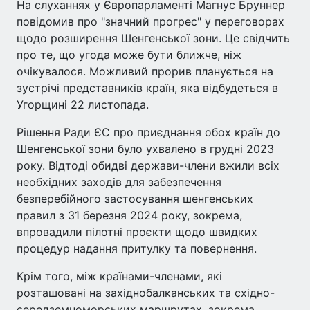
На слуханнях у Європарламенті Магнус Бруннер
повідомив про "значний прогрес" у переговорах
щодо розширення Шенгенської зони. Це свідчить
про те, що угода може бути ближче, ніж
очікувалося. Можливий прорив планується на
зустрічі представників країн, яка відбудеться в
Угорщині 22 листопада.
Рішення Ради ЄС про приєднання обох країн до
Шенгенської зони було ухвалено в грудні 2023
року. Відтоді обидві держави-члени вжили всіх
необхідних заходів для забезпечення
безперебійного застосування шенгенських
правил з 31 березня 2024 року, зокрема,
впровадили пілотні проєкти щодо швидких
процедур надання притулку та повернення.
Крім того, між країнами-членами, які
розташовані на західнобалканських та східно-
середземноморських маршрутах, зокрема