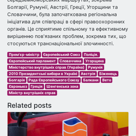
Болгарії, Румунії, Австрії, Греції, Угорщини та
Словаччини, була започаткована регіональна
ініціатива для співпраці в сфері правоохоронних
органів. Це сприятиме спільному та ефективному
вирішенню пов'язаних проблем, зокрема тих, що
стосуються транснаціональної злочинності.
Прем'єр-міністр
Європейський Союз
Поліція.
Європейський парламент
Словаччина
Угорщина
Міністерство внутрішніх справ (Україна)
Румунія
2010 Президентські вибори в Україні
Австрія
Біженець
Болгарія
Рада Європейського Союзу
Балкани
Вето
Євроньюз
Греція
Шенгенська зона
Міністр внутрішніх справ
Related posts