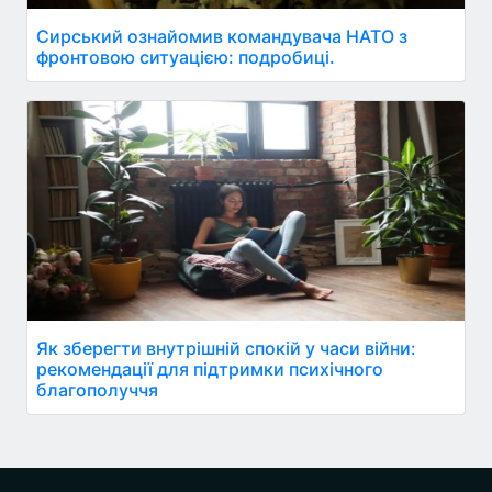
Сирський ознайомив командувача НАТО з
фронтовою ситуацією: подробиці.
Як зберегти внутрішній спокій у часи війни:
рекомендації для підтримки психічного
благополуччя