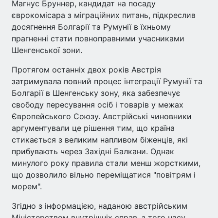
Магнус Бруннер, кандидат на посаду
єврокомісара з міграційних питань, підкреслив
досягнення Болгарії та Румунії в їхньому
прагненні стати повноправними учасниками
Шенгенської зони.
Протягом останніх двох років Австрія
затримувала повний процес інтеграції Румунії та
Болгарії в Шенгенську зону, яка забезпечує
свободу пересування осіб і товарів у межах
Європейського Союзу. Австрійські чиновники
аргументували це рішення тим, що країна
стикається з великим напливом біженців, які
прибувають через Західні Балкани. Однак
минулого року правила стали менш жорсткими,
що дозволило вільно переміщатися "повітрям і
морем".
Згідно з інформацією, наданою австрійським
Міністерством внутрішніх справ, з того часу