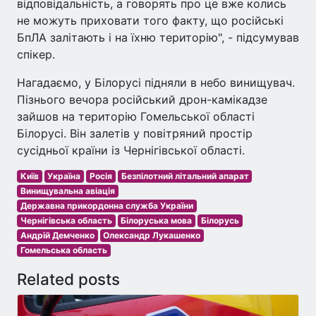
відповідальність, а говорять про це вже колись
не можуть приховати того факту, що російські
БпЛА залітають і на їхню територію", - підсумував
спікер.
Нагадаємо, у Білорусі підняли в небо винищувач.
Пізнього вечора російський дрон-камікадзе
зайшов на територію Гомельської області
Білорусі. Він залетів у повітряний простір
сусідньої країни із Чернігівської області.
Київ
Україна
Росія
Безпілотний літальний апарат
Винищувальна авіація
Державна прикордонна служба України
Чернігівська область
Білоруська мова
Білорусь
Андрій Демченко
Олександр Лукашенко
Гомельська область
Related posts