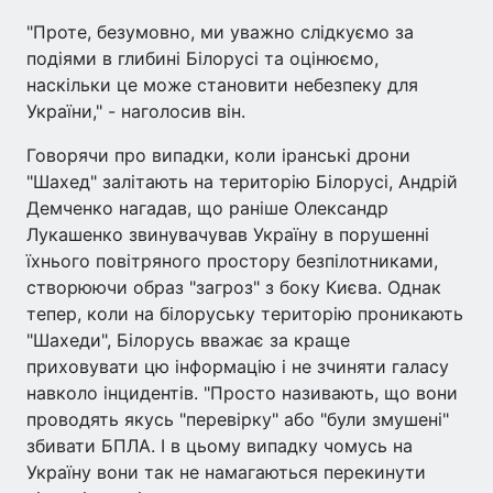
"Проте, безумовно, ми уважно слідкуємо за
подіями в глибині Білорусі та оцінюємо,
наскільки це може становити небезпеку для
України," - наголосив він.
Говорячи про випадки, коли іранські дрони
"Шахед" залітають на територію Білорусі, Андрій
Демченко нагадав, що раніше Олександр
Лукашенко звинувачував Україну в порушенні
їхнього повітряного простору безпілотниками,
створюючи образ "загроз" з боку Києва. Однак
тепер, коли на білоруську територію проникають
"Шахеди", Білорусь вважає за краще
приховувати цю інформацію і не зчиняти галасу
навколо інцидентів. "Просто називають, що вони
проводять якусь "перевірку" або "були змушені"
збивати БПЛА. І в цьому випадку чомусь на
Україну вони так не намагаються перекинути