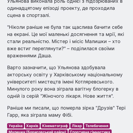
Ульянова виконала роль однієї з підозрюваних в
одинадцятому епізоді проекту, де проходила
сцена в спортзалі.
"Ніколи раніше не була так щаслива бачити себе
на екрані. Це мої маленькі досягнення та мрії, які
стали реальністю. Містер і місіс Малишки – хто
вже встиг переглянути?" – поділилася своїми
враженнями Даша.
Варто зазначити, що Ульянова здобувала
акторську освіту у Харківському національному
університеті мистецтв імені Котляревського.
Минулого року вона зіграла вагітну блогерку в
одній із серій "Жіночого лікаря. Нове життя".
Раніше ми писали, що померла зірка "Друзів" Тері
Гарр, яка зіграла маму Фібі.
Україна
Харків
Кінематограф
Лікар
Телебачення
Малишки (Борисовський район)
Спортивна гімнастика