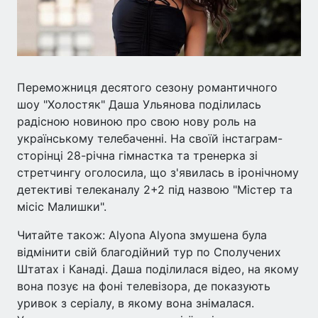
Переможниця десятого сезону романтичного
шоу "Холостяк" Даша Ульянова поділилась
радісною новиною про свою нову роль на
українському телебаченні. На своїй інстаграм-
сторінці 28-річна гімнастка та тренерка зі
стретчингу оголосила, що з'явилась в іронічному
детективі телеканалу 2+2 під назвою "Містер та
місіс Малишки".
Читайте також: Alyona Alyona змушена була
відмінити свій благодійний тур по Сполучених
Штатах і Канаді. Даша поділилася відео, на якому
вона позує на фоні телевізора, де показують
уривок з серіалу, в якому вона знімалася.