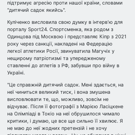
підтримує агресію проти нашої країни, словами
"дитячий садок якийсь".
Куліченко висловила свою думку в інтерв'ю для
порталу Sport24. Спортсменка, яка родом з
Одинцова під Москвою і представляє Кіпр з 2021
року через санкції, накладені на Федерацію
легкої атлетики Росії, звинуватила Магучіх у
нещирому патріотизмі та упередженому
ставленні до атлетів з РФ, забувши про війну в
Україні.
"Це справжній дитячий садок. Мені здається, на
неї чиниться великий тиск, і вона змушена
висловлювати те, що, можливо, зовсім не
відчуває. Після її фотографії з Марією Ласіцкене
на Олімпіаді в Токіо на неї обрушилося чимало
критики, і думаю, це все ще сильно її хвилює. Я
не маю до неї жодних претензій і не хочу