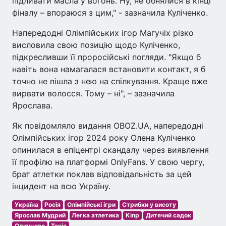
підливати масла у вогонь. Ну, не обнялися в кінці
фіналу – впораюся з цим," - зазначила Куліченко.
Напередодні Олімпійських ігор Магучіх різко
висловила свою позицію щодо Куліченко,
підкресливши її проросійські погляди. "Якщо б
навіть вона намагалася встановити контакт, я б
точно не пішла з нею на спілкування. Краще вже
вирвати волосся. Тому – ні", – зазначила
Ярослава.
Як повідомляло видання OBOZ.UA, напередодні
Олімпійських ігор 2024 року Олена Куліченко
опинилася в епіцентрі скандалу через виявлення
її профілю на платформі OnlyFans. У свою чергу,
брат атлетки поклав відповідальність за цей
інцидент на всю Україну.
Україна
Росія
Олімпійські ігри
Стрибки у висоту
Ярослав Мудрий
Легка атлетика
Кіпр
Дитячий садок
Одинцово
Токіо