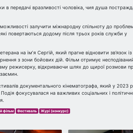
ки в передачі вразливості чоловіка, чия душа постражд
 можливості залучити міжнародну спільноту до проблем
 які повертаються додому після трьох років служби у
терана на ім'я Сергій, який прагне відновити зв’язок із
нення з зони бойових дій. Фільм отримує несподівани
саму режисерку, відкриваючи шлях до щирої розмови п
взаємин.
стивалів документального кінематографа, який у 2023 р
я. Подія фокусувалася на важливих соціальних і політич
я.
й фільм
Фестиваль
Журі (конкурс)