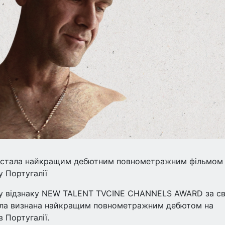
як стала найкращим дебютним повнометражним фільмом
у Португалії
у відзнаку NEW TALENT TVCINE CHANNELS AWARD за св
 була визнана найкращим повнометражним дебютом на
 Португалії.