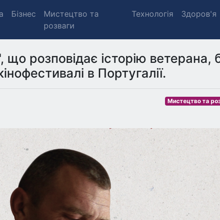
а
Бізнес
Мистецтво та
Технологія
Здоров'я
розваги
, що розповідає історію ветерана, 
інофестивалі в Португалії.
Мистецтво та ро