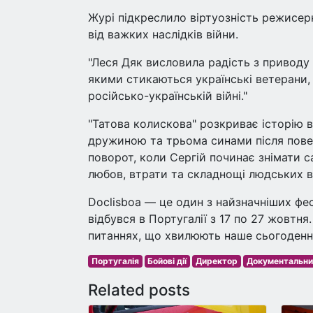
Журі підкреслило віртуозність режисер
від важких наслідків війни.
"Леся Дяк висловила радість з приводу
якими стикаються українські ветерани,
російсько-українській війні."
"Татова колискова" розкриває історію ве
дружиною та трьома синами після повер
поворот, коли Сергій починає знімати 
любов, втрати та складнощі людських 
Doclisboa — це один з найзначніших фе
відбувся в Португалії з 17 по 27 жовтн
питаннях, що хвилюють наше сьогоденн
Португалія
Бойові дії
Директор
Документальни
Related posts