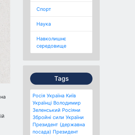
Спорт
Наука
Навколишнє
середовище
Tags
Росія
Україна
Київ
 на
Українці
Володимир
Зеленський
Росіяни
ій
Збройні сили України
Президент (державна
посада)
Президент