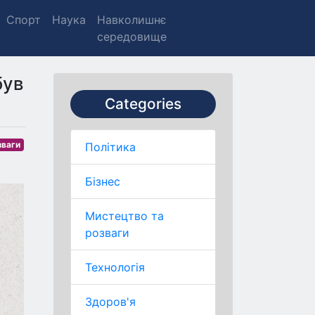
Спорт
Наука
Навколишнє
середовище
був
Categories
зваги
Політика
Бізнес
Мистецтво та
розваги
Технологія
Здоров'я