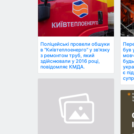
Поліцейські провели обшуки
Пере
в "Київтеплоенерго" у зв'язку
був ун
з ремонтом труб, який
мовч
здійснювали у 2016 році,
будь
повідомляє КМДА.
укра
є пі
супр