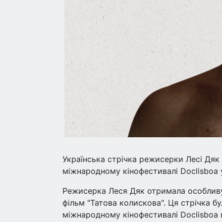
Українська стрічка режисерки Лесі Д
міжнародному кінофестивалі Doclisboa 
Режисерка Леся Дяк отримала особлив
фільм "Татова колискова". Ця стрічка
міжнародному кінофестивалі Doclisboa в