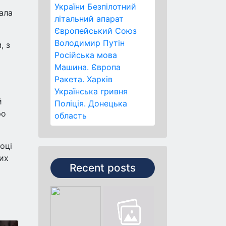
України
Безпілотний
ала
літальний апарат
Європейський Союз
Володимир Путін
, з
Російська мова
Машина.
Європа
Ракета.
Харків
Українська гривня
й
Поліція.
Донецька
ро
область
оці
них
Recent posts