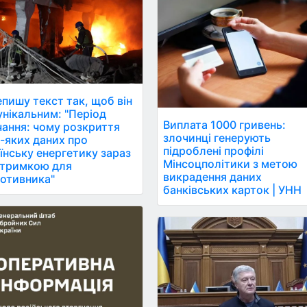
пишу текст так, щоб він
ікальним: "Період
Виплата 1000 гривень:
ання: чому розкриття
злочинці генерують
-яких даних про
підроблені профілі
їнську енергетику зараз
Мінсоцполітики з метою
дтримкою для
викрадення даних
отивника"
банківських карток | УНН