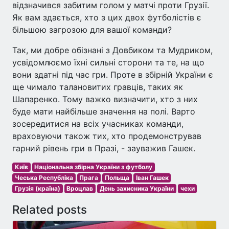
відзначився забитим голом у матчі проти Грузії.
Як вам здається, хто з цих двох футболістів є
більшою загрозою для вашої команди?
Так, ми добре обізнані з Довбиком та Мудриком,
усвідомлюємо їхні сильні сторони та те, на що
вони здатні під час гри. Проте в збірній України є
ще чимало талановитих гравців, таких як
Шапаренко. Тому важко визначити, хто з них
буде мати найбільше значення на полі. Варто
зосередитися на всіх учасниках команди,
враховуючи також тих, хто продемонстрував
гарний рівень гри в Празі, - зауважив Гашек.
Київ
Національна збірна України з футболу
Чеська Республіка
Прага
Польща
Іван Гашек
Грузія (країна)
Вроцлав
День захисника України
чехи
Related posts