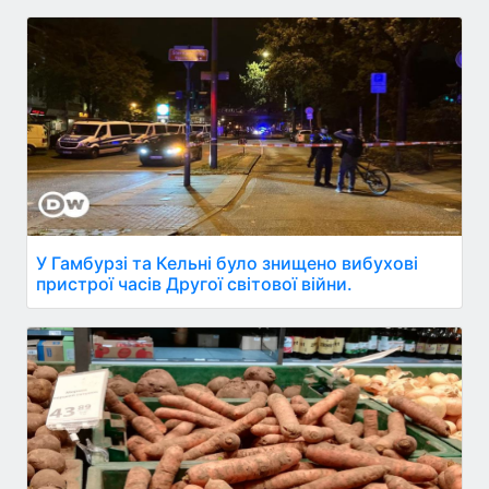
У Гамбурзі та Кельні було знищено вибухові
пристрої часів Другої світової війни.