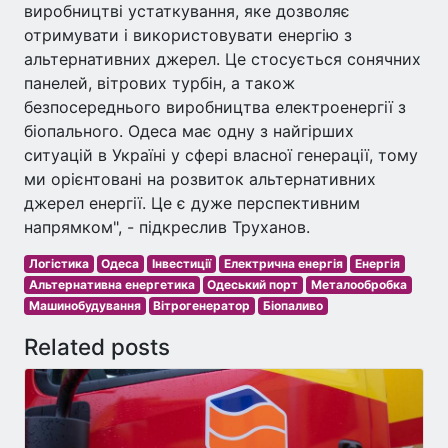
виробництві устаткування, яке дозволяє
отримувати і використовувати енергію з
альтернативних джерел. Це стосується сонячних
панелей, вітрових турбін, а також
безпосереднього виробництва електроенергії з
біопального. Одеса має одну з найгірших
ситуацій в Україні у сфері власної генерації, тому
ми орієнтовані на розвиток альтернативних
джерел енергії. Це є дуже перспективним
напрямком", - підкреслив Труханов.
Логістика
Одеса
Інвестиції
Електрична енергія
Енергія
Альтернативна енергетика
Одеський порт
Металообробка
Машинобудування
Вітрогенератор
Біопаливо
Related posts