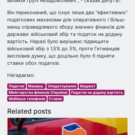
великій групі незадоволених", - сказав депутат.
Він переконаний, що існує лише два "ефективних"
податкових механізми для оперативного і більш-
менш справедливого збору значних фінансів для
держави: військовий збір та податок на додану
вартість. Наразі було вирішено підвищити
військовий збір з 1,5% до 5%, проте Гетманцев
висловив думку, що доцільно було б підняти
ставки обох податків.
Нагадаємо:
Податок
Машина.
Оподаткування
Бюджет
Міністерство фінансів (Україна)
Податок на додану вартість
Мобільна телефонія
Ставок
Related posts