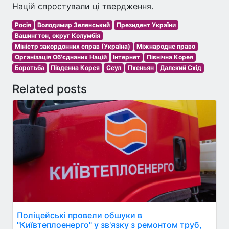
Націй спростували ці твердження.
Росія
Володимир Зеленський
Президент України
Вашингтон, округ Колумбія
Міністр закордонних справ (Україна)
Міжнародне право
Організація Об'єднаних Націй
Інтернет
Північна Корея
Боротьба
Південна Корея
Сеул
Пхеньян
Далекий Схід
Related posts
Поліцейські провели обшуки в
"Київтеплоенерго" у зв'язку з ремонтом труб,