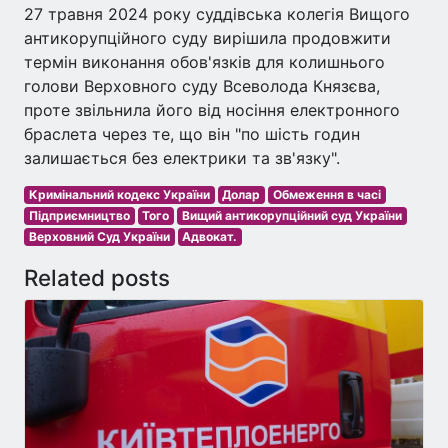
27 травня 2024 року суддівська колегія Вищого
антикорупційного суду вирішила продовжити
термін виконання обов'язків для колишнього
голови Верховного суду Всеволода Князєва,
проте звільнила його від носіння електронного
браслета через те, що він "по шість годин
залишається без електрики та зв'язку".
Кримінальний кодекс України
Долар
Обмеження в часі
Підприємництво
Того
Вищий антикорупційний суд України
Верховний Суд України
Адвокат.
Related posts