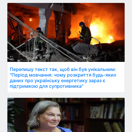
Перепишу текст так, щоб він був унікальним:
"Період мовчання: чому розкриття будь-яких
даних про українську енергетику зараз є
підтримкою для супротивника"