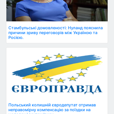
Стамбульські домовленості: Нуланд пояснила
причини зриву переговорів між Україною та
Росією.
Польський колишній євродепутат отримав
неправомірну компенсацію за поїздки на