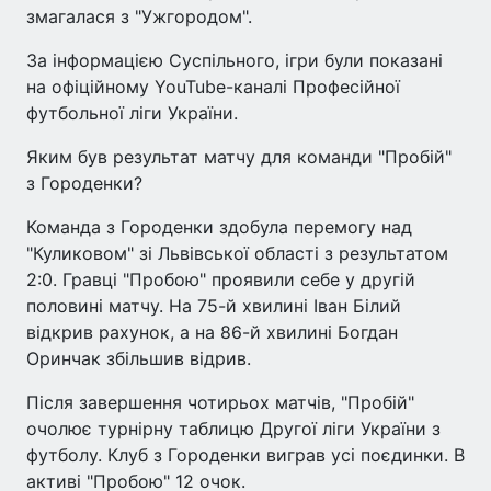
змагалася з "Ужгородом".
За інформацією Суспільного, ігри були показані
на офіційному YouTube-каналі Професійної
футбольної ліги України.
Яким був результат матчу для команди "Пробій"
з Городенки?
Команда з Городенки здобула перемогу над
"Куликовом" зі Львівської області з результатом
2:0. Гравці "Пробою" проявили себе у другій
половині матчу. На 75-й хвилині Іван Білий
відкрив рахунок, а на 86-й хвилині Богдан
Оринчак збільшив відрив.
Після завершення чотирьох матчів, "Пробій"
очолює турнірну таблицю Другої ліги України з
футболу. Клуб з Городенки виграв усі поєдинки. В
активі "Пробою" 12 очок.