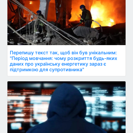
Перепишу текст так, щоб він був унікальним:
"Період мовчання: чому розкриття будь-яких
даних про українську енергетику зараз є
підтримкою для супротивника"