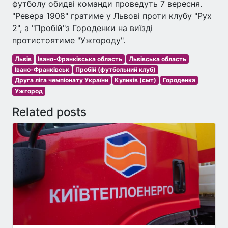
футболу обидві команди проведуть 7 вересня.
"Ревера 1908" гратиме у Львові проти клубу "Рух
2", а "Пробій"з Городенки на виїзді
протистоятиме "Ужгороду".
Львів
Івано-Франківська область
Львівська область
Івано-Франківськ
Пробій (футбольний клуб)
Друга ліга чемпіонату України
Куликів (смт)
Городенка
Ужгород
Related posts