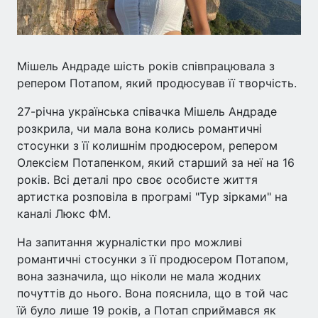
Мішель Андраде шість років співпрацювала з
репером Потапом, який продюсував її творчість.
27-річна українська співачка Мішель Андраде
розкрила, чи мала вона колись романтичні
стосунки з її колишнім продюсером, репером
Олексієм Потапенком, який старший за неї на 16
років. Всі деталі про своє особисте життя
артистка розповіла в програмі "Тур зірками" на
каналі Люкс ФМ.
На запитання журналістки про можливі
романтичні стосунки з її продюсером Потапом,
вона зазначила, що ніколи не мала жодних
почуттів до нього. Вона пояснила, що в той час
їй було лише 19 років, а Потап сприймався як