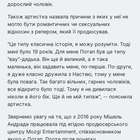
дорослий чоловік.
Також артистка назвала причини з яких у неї не
могло бути романтичних чи сексуальних
відносин з репером, який її продюсував.
"Це типу класична історія, я можу розуміти. Тоді
мені було 19 років. Для мене Потап був це типу
"вау"-дядька. Він ще й великий, а я така
маленька, він задавить мене, по-перше. По-друге,
я дуже класно дружила з Настею, тому у мене
була повага. Так багато вільних, гарних чоловіків,
все відкрито було тоді. Тому я не дивилася
ніколи в його бік. Ще й не мій типаж", -- пояснила
артистка.
Звернемо увагу на те, що з 2016 року Мішель
Андраде працювала під егідою продюсерського
центру Mozgi Entertainment, співзасновником
якого є Потап. Проте після початку