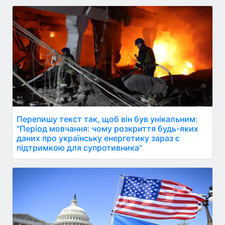
Перепишу текст так, щоб він був унікальним:
"Період мовчання: чому розкриття будь-яких
даних про українську енергетику зараз є
підтримкою для супротивника"