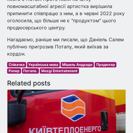
повномасштабної агресії артистка вирішила
припинити співпрацю з ним, а в червні 2022 року
оголосила, що більше не є "продуктом" цього
продюсерського центру.
Нагадаємо, раніше ми писали, що Даніель Салем
публічно пригрозив Потапу, який виїхав за
кордон.
Співачка
Українська мова
Мішель Андраде
Продюсер
Репер
Потапе.
Mozgi Entertainment
Related posts