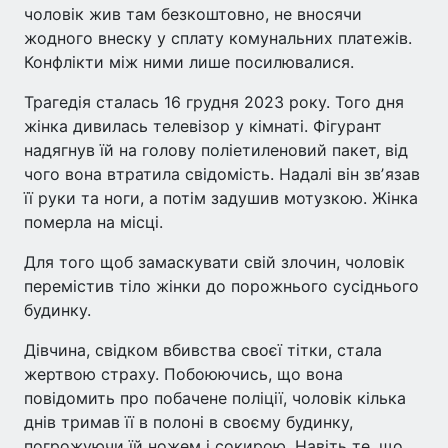
чоловік жив там безкоштовно, не вносячи
жодного внеску у сплату комунальних платежів.
Конфлікти між ними лише посилювалися.
Трагедія сталась 16 грудня 2023 року. Того дня
жінка дивилась телевізор у кімнаті. Фігурант
надягнув їй на голову поліетиленовий пакет, від
чого вона втратила свідомість. Надалі він звʼязав
її руки та ноги, а потім задушив мотузкою. Жінка
померла на місці.
Для того щоб замаскувати свій злочин, чоловік
перемістив тіло жінки до порожнього сусіднього
будинку.
Дівчина, свідком вбивства своєї тітки, стала
жертвою страху. Побоюючись, що вона
повідомить про побачене поліції, чоловік кілька
днів тримав її в полоні в своєму будинку,
погрожуючи їй ножем і сокирою. Навіть те, що