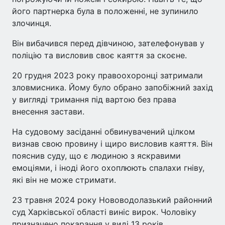
його партнерка була в положенні, не зупинило
злочинця.
Він вибачився перед дівчиною, зателефонував у
поліцію та висловив своє каяття за скоєне.
20 грудня 2023 року правоохоронці затримали
зловмисника. Йому було обрано запобіжний захід
у вигляді тримання під вартою без права
внесення застави.
На судовому засіданні обвинувачений цілком
визнав свою провину і щиро висловив каяття. Він
пояснив суду, що є людиною з яскравими
емоціями, і іноді його охоплюють спалахи гніву,
які він не може стримати.
23 травня 2024 року Нововодолазький районний
суд Харківської області виніс вирок. Чоловіку
призначено покарання у виді 13 років