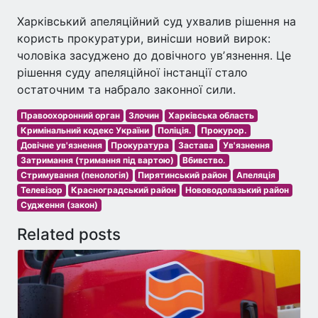
Харківський апеляційний суд ухвалив рішення на
користь прокуратури, винісши новий вирок:
чоловіка засуджено до довічного увʼязнення. Це
рішення суду апеляційної інстанції стало
остаточним та набрало законної сили.
Правоохоронний орган
Злочин
Харківська область
Кримінальний кодекс України
Поліція.
Прокурор.
Довічне ув'язнення
Прокуратура
Застава
Ув'язнення
Затримання (тримання під вартою)
Вбивство.
Стримування (пенологія)
Пирятинський район
Апеляція
Телевізор
Красноградський район
Нововодолазький район
Судження (закон)
Related posts