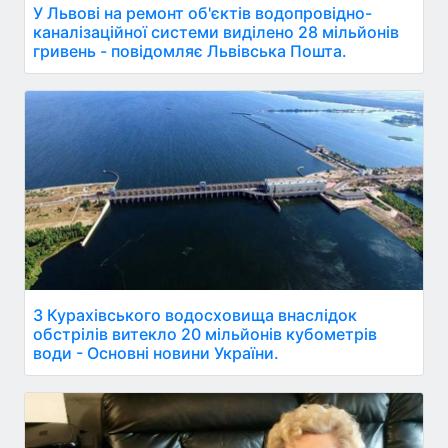
У Львові на ремонт об'єктів водопровідно-
каналізаційної системи виділено 28 мільйонів
гривень - повідомляє Львівська Пошта.
З Курахівського водосховища внаслідок
обстрілів витекло 20 мільйонів кубометрів
води - Основні новини України.