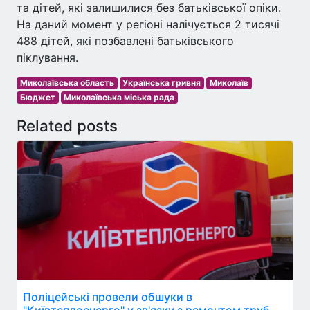
та дітей, які залишилися без батьківської опіки.
На даний момент у регіоні налічується 2 тисячі
488 дітей, які позбавлені батьківського
піклування.
Миколаївська область
Українська гривня
Миколаїв
Бюджет
Миколаївська міська рада
Related posts
Поліцейські провели обшуки в