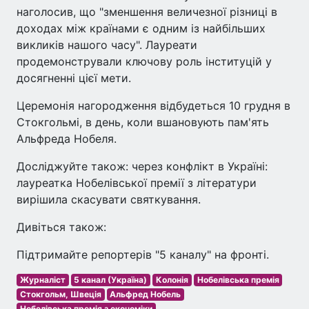
наголосив, що "зменшення величезної різниці в
доходах між країнами є одним із найбільших
викликів нашого часу". Лауреати
продемонстрували ключову роль інституцій у
досягненні цієї мети.
Церемонія нагородження відбудеться 10 грудня в
Стокгольмі, в день, коли вшановують пам'ять
Альфреда Нобеля.
Досліджуйте також: через конфлікт в Україні:
лауреатка Нобелівської премії з літератури
вирішила скасувати святкування.
Дивіться також:
Підтримайте репортерів "5 каналу" на фронті.
Журналіст
5 канал (Україна)
Колонія
Нобелівська премія
Стокгольм, Швеція
Альфред Нобель
Нобелівська премія з економіки