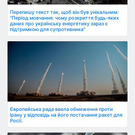
Перепишу текст так, щоб він був унікальним:
"Період мовчання: чому розкриття будь-яких
даних про українську енергетику зараз є
підтримкою для супротивника"
Європейська рада ввела обмеження проти
Ірану у відповідь на його постачання ракет для
Росії.