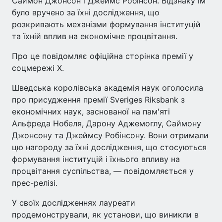
Саймон Джонсон і Джеймс Робінсон. Відзнаку їм
було вручено за їхні дослідження, що
розкривають механізми формування інституцій
та їхній вплив на економічне процвітання.
Про це повідомляє офіційна сторінка премії у
соцмережі Х.
Шведська королівська академія наук оголосила
про присудження премії Sveriges Riksbank з
економічних наук, заснованої на пам'яті
Альфреда Нобеля, Дарону Аджемоглу, Саймону
Джонсону та Джеймсу Робінсону. Вони отримали
цю нагороду за їхні дослідження, що стосуються
формування інституцій і їхнього впливу на
процвітання суспільства, — повідомляється у
прес-релізі.
У своїх дослідженнях лауреати
продемонстрували, як установи, що виникли в