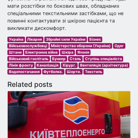
мати розстібки по бокових швах, обладнаних
спеціальними текстильними застібками, що не
повинні контактувати зі шкірою пацієнта та
викликати дискомфорт.
Україна
Лікарня
Збройні сили України
Бізнес
Військовослужбовці
Міністерство оборони (Україна)
Одяг
Штани
Електронна війна
Шкіра
Японія
Військовий госпіталь
Бункер
Сталь
Ступінь спеціаліста
Лінія фронту
Каналізація
Хірург.
Вентиляція (архітектура)
Водопостачання
Футболка.
Шорти.
Текстиль
Related posts