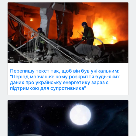
Перепишу текст так, щоб він був унікальним:
"Період мовчання: чому розкриття будь-яких
даних про українську енергетику зараз є
підтримкою для супротивника"