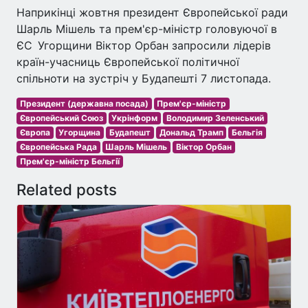
Наприкінці жовтня президент Європейської ради
Шарль Мішель та прем'єр-міністр головуючої в
ЄС Угорщини Віктор Орбан запросили лідерів
країн-учасниць Європейської політичної
спільноти на зустріч у Будапешті 7 листопада.
Президент (державна посада)
Прем'єр-міністр
Європейський Союз
Укрінформ
Володимир Зеленський
Європа
Угорщина
Будапешт
Дональд Трамп
Бельгія
Європейська Рада
Шарль Мішель
Віктор Орбан
Прем'єр-міністр Бельгії
Related posts