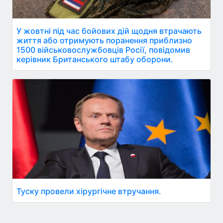
У жовтні під час бойових дій щодня втрачають
життя або отримують поранення приблизно
1500 військовослужбовців Росії, повідомив
керівник Британського штабу оборони.
Туску провели хірургічне втручання.