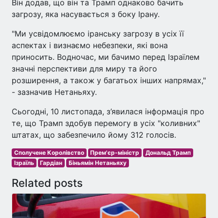
Він додав, що він та Трамп однаково бачить
загрозу, яка насувається з боку Ірану.
"Ми усвідомлюємо іранську загрозу в усіх її
аспектах і визнаємо небезпеки, які вона
приносить. Водночас, ми бачимо перед Ізраїлем
значні перспективи для миру та його
розширення, а також у багатьох інших напрямах,"
- зазначив Нетаньяху.
Сьогодні, 10 листопада, з’явилася інформація про
те, що Трамп здобув перемогу в усіх "коливних"
штатах, що забезпечило йому 312 голосів.
Сполучене Королівство
Прем'єр-міністр
Дональд Трамп
Ізраїль
Гардіан
Біньямін Нетаньяху
Related posts