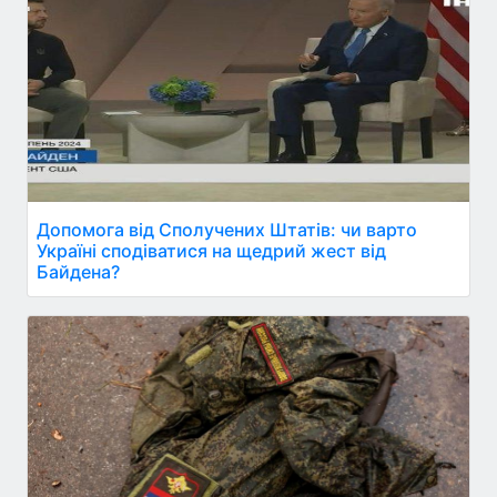
Допомога від Сполучених Штатів: чи варто
Україні сподіватися на щедрий жест від
Байдена?