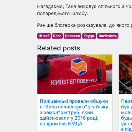
Нагадаємо, Таня виховує спільного з чо
попереднього шлюбу.
Раніше блогерка розказувала, до якого р
Шлюб
Блог
Волосся
Груди.
Вагітність
Related posts
Поліцейські провели обшуки
Пере
в "Київтеплоенерго" у зв'язку
був ун
з ремонтом труб, який
мовч
здійснювали у 2016 році,
будь
повідомляє КМДА.
укра
є пі