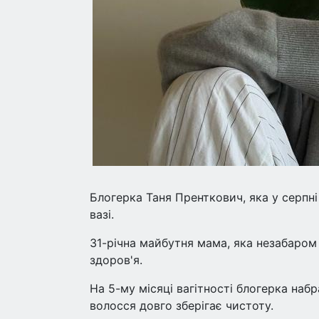
Блогерка Таня Пренткович, яка у серпні
вазі.
31-річна майбутня мама, яка незабаром
здоров'я.
На 5-му місяці вагітності блогерка набрал
волосся довго зберігає чистоту.