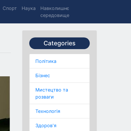
Спорт
Наука
Навколишнє
середовище
Categories
Політика
Бізнес
Мистецтво та
розваги
Технологія
Здоров'я