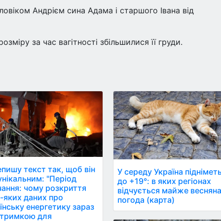
ловіком Андрієм сина Адама і старшого Івана від
озміру за час вагітності збільшилися її груди.
пишу текст так, щоб він
У середу Україна піднімет
ікальним: "Період
до +19°: в яких регіонах
ання: чому розкриття
відчується майже веснян
-яких даних про
погода (карта)
їнську енергетику зараз
дтримкою для