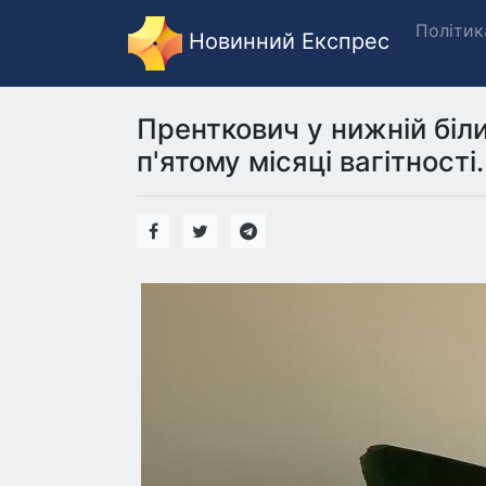
Політик
Новинний Експрес
Пренткович у нижній білиз
п'ятому місяці вагітності.