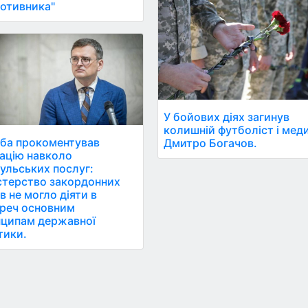
отивника"
У бойових діях загинув
колишній футболіст і мед
ба прокоментував
Дмитро Богачов.
ацію навколо
ульських послуг:
стерство закордонних
в не могло діяти в
реч основним
ципам державної
тики.