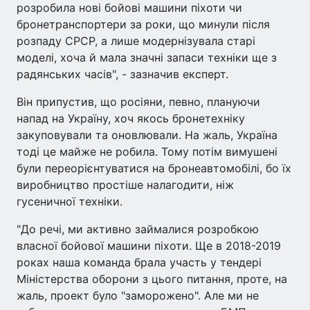
розробила нові бойові машини піхоти чи
бронетранспортери за роки, що минули після
розпаду СРСР, а лише модернізувала старі
моделі, хоча й мала значні запаси техніки ще з
радянських часів", - зазначив експерт.
Він припустив, що росіяни, певно, плануючи
напад на Україну, хоч якось бронетехніку
закуповували та оновлювали. На жаль, Україна
тоді це майже не робила. Тому потім вимушені
були переорієнтуватися на бронеавтомобілі, бо їх
виробництво простіше налагодити, ніж
гусеничної техніки.
"До речі, ми активно займалися розробкою
власної бойової машини піхоти. Ще в 2018-2019
роках наша команда брала участь у тендері
Міністерства оборони з цього питання, проте, на
жаль, проект було "заморожено". Але ми не