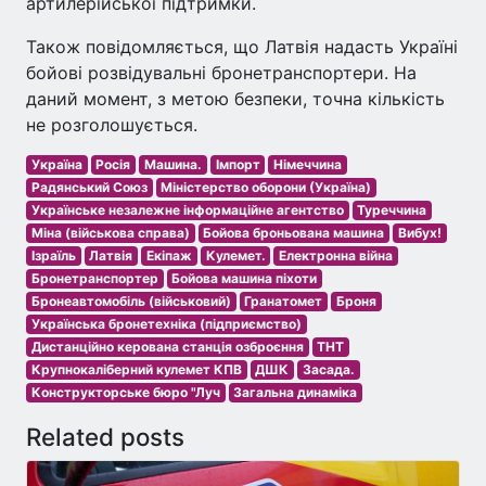
артилерійської підтримки.
Також повідомляється, що Латвія надасть Україні
бойові розвідувальні бронетранспортери. На
даний момент, з метою безпеки, точна кількість
не розголошується.
Україна
Росія
Машина.
Імпорт
Німеччина
Радянський Союз
Міністерство оборони (Україна)
Українське незалежне інформаційне агентство
Туреччина
Міна (військова справа)
Бойова броньована машина
Вибух!
Ізраїль
Латвія
Екіпаж
Кулемет.
Електронна війна
Бронетранспортер
Бойова машина піхоти
Бронеавтомобіль (військовий)
Гранатомет
Броня
Українська бронетехніка (підприємство)
Дистанційно керована станція озброєння
ТНТ
Крупнокаліберний кулемет КПВ
ДШК
Засада.
Конструкторське бюро "Луч
Загальна динаміка
Related posts