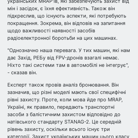
українських MRAP'ів, які забезпечують захист від
мін і засідок, є їхня ефективність. Також він
підкреслив, що існують аспекти, які потребують
покращення. Зокрема, він відповів на запитання
щодо важливості наявності засобів
радіоелектронної боротьби на цих машинах.
"Однозначно наша перевага. У тих машин, які нам
дає Захід, РЕБу від FPV-дронів взагалі немає.
Ніхто такі системи там в автомобілі не інтегрує",
- сказав він.
Експерт також провів аналіз бронювання. Він
зазначив, що різні моделі мають свої специфічні
рівні захисту. Проте, коли мова йде про MRAP,
Україні, як правило, передають транспортні
засоби з балістичним захистом відповідно до
натівського стандарту STANAG-2. Це середній
рівень захисту, оскільки всього існує три
категорії. Захист українських машин цього класу