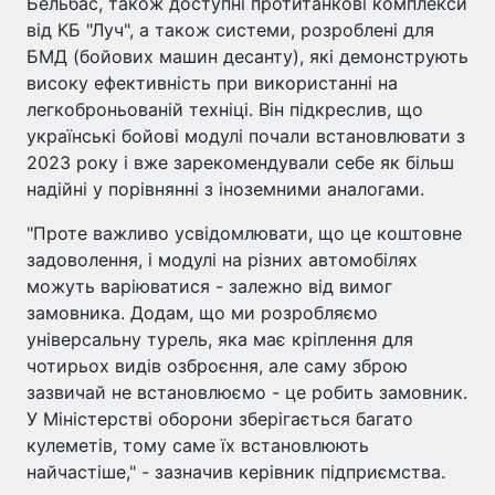
Бельбас, також доступні протитанкові комплекси
від КБ "Луч", а також системи, розроблені для
БМД (бойових машин десанту), які демонструють
високу ефективність при використанні на
легкоброньованій техніці. Він підкреслив, що
українські бойові модулі почали встановлювати з
2023 року і вже зарекомендували себе як більш
надійні у порівнянні з іноземними аналогами.
"Проте важливо усвідомлювати, що це коштовне
задоволення, і модулі на різних автомобілях
можуть варіюватися - залежно від вимог
замовника. Додам, що ми розробляємо
універсальну турель, яка має кріплення для
чотирьох видів озброєння, але саму зброю
зазвичай не встановлюємо - це робить замовник.
У Міністерстві оборони зберігається багато
кулеметів, тому саме їх встановлюють
найчастіше," - зазначив керівник підприємства.