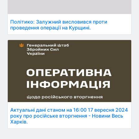
Політико: Залужний висловився проти
проведення операції на Курщині.
Актуальні дані станом на 16:00 17 вересня 2024
року про російське вторгнення - Новини Весь
Харків.