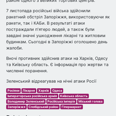
районі одного з великих торгових центрів.
7 листопада російські війська здійснили
ракетний обстріл Запоріжжя, використовуючи як
ракети, так і КАБи. В результаті атаки
постраждали п'ятеро людей, а також були
завдані значні ушкодження лікарні та житловим
будинкам. Сьогодні в Запоріжжі оголошено день
жалоби.
Вночі противник здійснив атаки на Харків, Одесу
та Київську область. Є інформація про жертви та
численні поранення.
Зеленський відреагував на нічні атаки Росії
Росіяни
Лікарня
Харків
Одеса
Імператорська російська армія
Київська область
Володимир Зеленський
Російська імперія
Міський голова
Запоріжжя
Слобідський район
Гіпермаркет