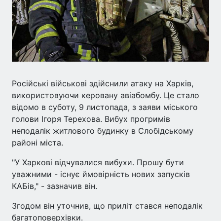
Російські військові здійснили атаку на Харків,
використовуючи керовану авіабомбу. Це стало
відомо в суботу, 9 листопада, з заяви міського
голови Ігоря Терехова. Вибух прогримів
неподалік житлового будинку в Слобідському
районі міста.
"У Харкові відчувалися вибухи. Прошу бути
уважними - існує ймовірність нових запусків
КАБів," - зазначив він.
Згодом він уточнив, що приліт стався неподалік
багатоповерхівки.