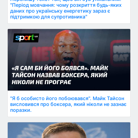
"Період мовчання: чому розкриття будь-яких
даних про українську енергетику зараз є
підтримкою для супротивника"
"Я б особисто його побоювався". Майк Тайсон
висловився про боксера, який ніколи не зазнає
поразки.