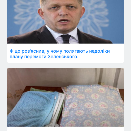
Фіцо роз'яснив, у чому полягають недоліки
плану перемоги Зеленського.