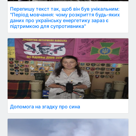
Перепишу текст так, щоб він був унікальним:
"Період мовчання: чому розкриття будь-яких
даних про українську енергетику зараз є
підтримкою для супротивника"
Допомога на згадку про сина