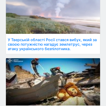
У Тверській області Росії стався вибух, який за
своєю потужністю нагадує землетрус, через
атаку українського безпілотника.