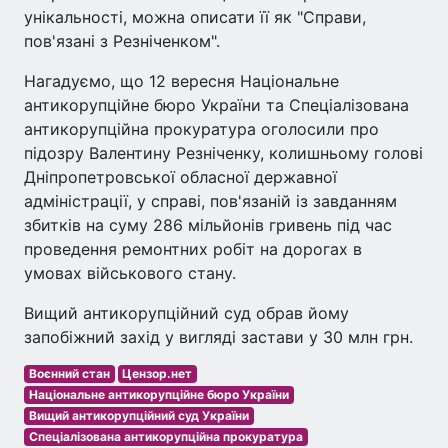
унікальності, можна описати її як "Справи,
пов'язані з Резніченком".
Нагадуємо, що 12 вересня Національне
антикорупційне бюро України та Спеціалізована
антикорупційна прокуратура оголосили про
підозру Валентину Резніченку, колишньому голові
Дніпропетровської обласної державної
адміністрації, у справі, пов'язаній із завданням
збитків на суму 286 мільйонів гривень під час
проведення ремонтних робіт на дорогах в
умовах військового стану.
Вищий антикорупційний суд обрав йому
запобіжний захід у вигляді застави у 30 млн грн.
Воєнний стан
Цензор.нет
Національне антикорупційне бюро України
Вищий антикорупційний суд України
Спеціалізована антикорупційна прокуратура