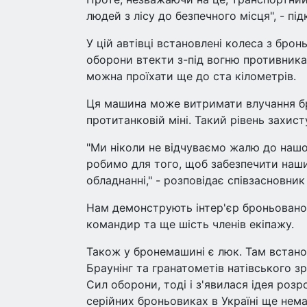
людей з лісу до безпечного місця", - пі
У цій автівці встановлені колеса з бр
оборони втекти з-під вогню противника.
можна проїхати ще до ста кілометрів.
Ця машина може витримати влучання бро
протитанковій міні. Такий рівень захис
"Ми ніколи не відчуваємо жалю до нашої
робимо для того, щоб забезпечити наш
обладнанні," - розповідає співзасновни
Нам демонструють інтер'єр броньованог
командир та ще шість членів екіпажу.
Також у бронемашині є люк. Там встан
Браунінг та гранатометів натівського з
Сил оборони, тоді і з'явилася ідея роз
серійних броньовиках в Україні ще нем