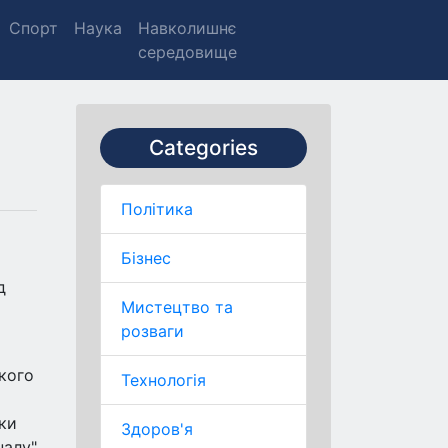
Спорт
Наука
Навколишнє
середовище
Categories
Політика
Бізнес
д
Мистецтво та
розваги
ького
Технологія
нки
Здоров'я
налу"