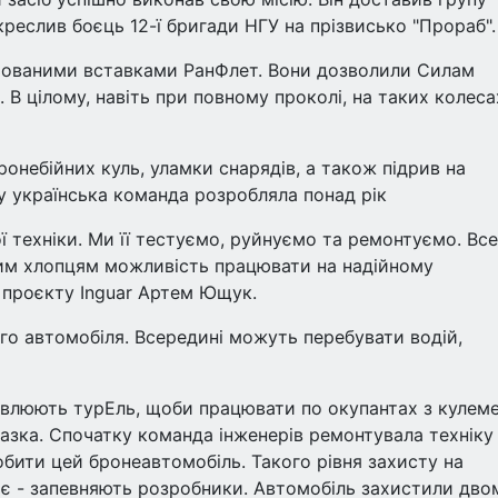
дкреслив боєць 12-ї бригади НГУ на прізвисько "Прораб".
оньованими вставками РанФлет. Вони дозволили Силам
 В цілому, навіть при повному проколі, на таких колеса
небійних куль, уламки снарядів, а також підрив на
ту українська команда розробляла понад рік
 техніки. Ми її тестуємо, руйнуємо та ремонтуємо. Все
им хлопцям можливість працювати на надійному
к проєкту Inguar Артем Ющук.
о автомобіля. Всередині можуть перебувати водій,
овлюють турЕль, щоби працювати по окупантах з кулеме
разка. Спочатку команда інженерів ремонтувала техніку
робити цей бронеавтомобіль. Такого рівня захисту на
ає - запевняють розробники. Автомобіль захистили дво