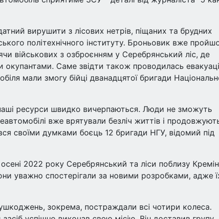
датний вирушити з лісових нетрів, піщаних та брудних
ського політехнічного інституту. Броньовик вже пройш
ячи військових з озброєнням у Серебрянський ліс, де
и окупантами. Саме звідти також проводилась евакуац
обіля мали змогу бійці дванадцятої бригади Національн
 наші ресурси швидко вичерпаються. Люди не зможуть
еавтомобілі вже врятували безліч життів і продовжуют
вся своїми думками боєць 12 бригади НГУ, відомий під
 осені 2022 року Серебрянський та ліси поблизу Кремін
рони уважно спостерігали за новими розробками, адже ї
ушкоджень, зокрема, постраждали всі чотири колеса.
засіб успішно виконав свою місію. Він доставив групу