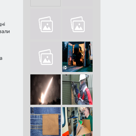
дні
вали
а