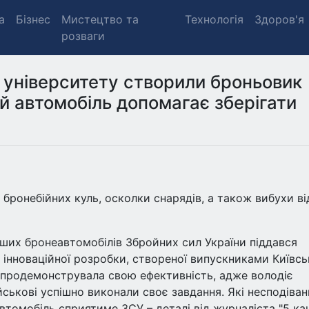
а
Бізнес
Мистецтво та
Технологія
Здоров'я
розваги
 університету створили броньовик
ий автомобіль допомагає зберігати
бронебійних куль, осколки снарядів, а також вибухи ві
іших бронеавтомобілів Збройних сил України піддався
я інноваційної розробки, створеної випускниками Київс
 продемонструвала свою ефективність, адже володіє
ійськові успішно виконали своє завдання. Які несподіва
втомобіль сприятиме ЗСУ – деталі від журналіста "5 ка