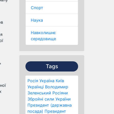
Спорт
Наука
ов
Навколишнє
ія
середовище
ої
ь
Tags
Росія
Україна
Київ
ної
Українці
Володимир
х
Зеленський
Росіяни
Збройні сили України
Президент (державна
посада)
Президент