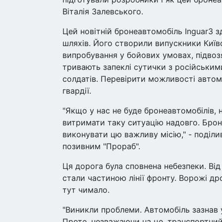
Віталія Залевського.
Цей новітній бронеавтомобіль Inguar3 з
шляхів. Його створили випускники Київ
випробування у бойових умовах, підвоз
тривають запеклі сутички з російським
солдатів. Перевірити можливості автом
гвардії.
"Якщо у нас не буде бронеавтомобілів,
витримати таку ситуацію надовго. Брон
виконувати цю важливу місію," - поділи
позивним "Прораб".
Ця дорога була сповнена небезпеки. Від
стали частиною лінії фронту. Ворожі д
тут чимало.
"Виникли проблеми. Автомобіль зазнав 
Проте, незважаючи на це, транспортний 