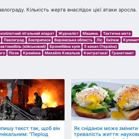
лограду. Кількість жертв внаслідок цієї атаки зросла.
Безпілотний літальний апарат
Журналіст
Машина.
Тактична мета
Павлоград
Боєприпаси
Воронезька область
Ліс
Екіпаж
Кулемет
автомобіль (військовий)
Бронебійна куля
5 канал (Україна)
ого
Пісок
Кремінна
Михайло Ковальов
Контратака!
Гранатомет
пишу текст так, щоб він
Як сніданок може змінити
ікальним: "Період
тривалість життя: науков