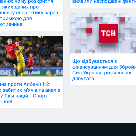
ання: чому розкриття
виявили несподівані факт
-яких даних про
їнську енергетику зараз
дтримкою для
отивника"
Що відбувається з
фінансуванням для Зброй
Сил України: роз'яснення
депутата
їна проти Албанії 1:2:
о забитих м'ячів та аналіз
у Ліги націй - Спорт
ir)net