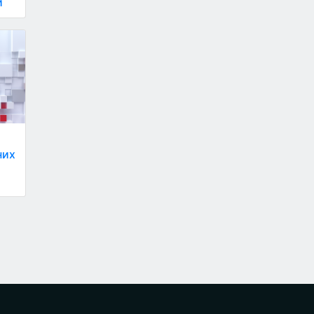
и
них