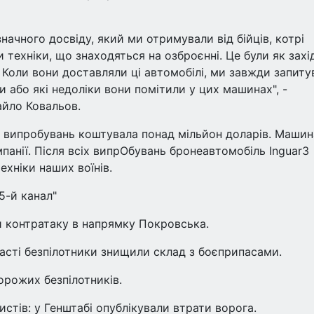
ачного досвіду, який ми отримували від бійців, котрі
 техніки, що знаходяться на озброєнні. Це були як захі
. Коли вони доставляли ці автомобілі, ми завжди запиту
и або які недоліки вони помітили у цих машинах", -
айло Ковальов.
 випробувань коштувала понад мільйон доларів. Машин
анії. Після всіх випрОбувань бронеавтомобіль Inguar3
хніки наших воїнів.
5-й канал"
 контратаку в напрямку Покровська.
ласті безпілотники знищили склад з боєприпасами.
орожих безпілотників.
тів: у Генштабі опублікували втрати ворога.