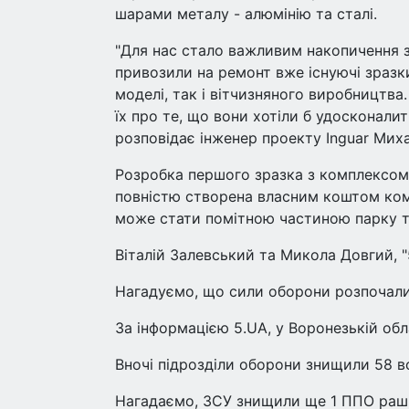
шарами металу - алюмінію та сталі.
"Для нас стало важливим накопичення зн
привозили на ремонт вже існуючі зразки
моделі, так і вітчизняного виробництва
їх про те, що вони хотіли б удосконалит
розповідає інженер проекту Inguar Мих
Розробка першого зразка з комплексом
повністю створена власним коштом комп
може стати помітною частиною парку те
Віталій Залевський та Микола Довгий, "
Нагадуємо, що сили оборони розпочали
За інформацією 5.UA, у Воронезькій об
Вночі підрозділи оборони знищили 58 в
Нагадаємо, ЗСУ знищили ще 1 ППО рашис