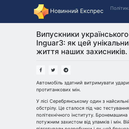
Політик
Новинний Експрес
Випускники українського
Inguar3: як цей унікальн
життя наших захисників.
Автомобіль здатний витримувати удари 
протитанкових мін.
У лісі Серебрянському один з найсильн
обстрілу. Це сталося під час тестуванн
політехнічного інституту. Бронемашина
потужним захистом від уламків і мін. В
підготували розробники і як цей бронеа