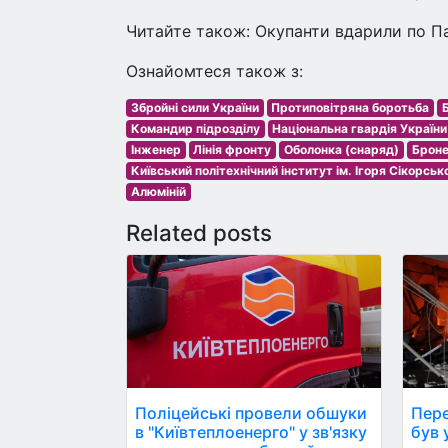
Читайте також: Окупанти вдарили по Пав
Ознайомтеся також з:
Збройні сили України
Протиповітряна боротьба
Командир підрозділу
Національна гвардія України
Інженер
Лінія фронту
Оболонка (снаряд)
Броне
Київський політехнічний інститут ім. Ігоря Сікорськ
Алюміній
Related posts
Поліцейські провели обшуки
Пере
в "Київтеплоенерго" у зв'язку
був ун