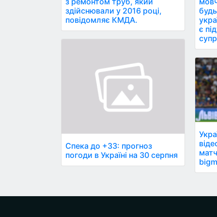
з ремонтом труб, який
мовч
здійснювали у 2016 році,
будь
повідомляє КМДА.
укра
є пі
супр
Укра
віде
Спека до +33: прогноз
матч
погоди в Україні на 30 серпня
bigm