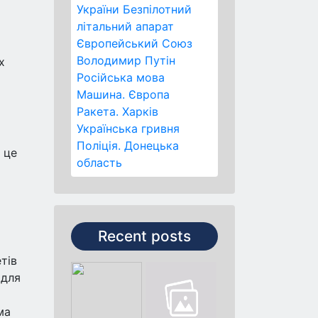
України
Безпілотний
літальний апарат
Європейський Союз
Володимир Путін
х
Російська мова
Машина.
Європа
Ракета.
Харків
Українська гривня
Поліція.
Донецька
 це
область
Recent posts
тів
 для
ма