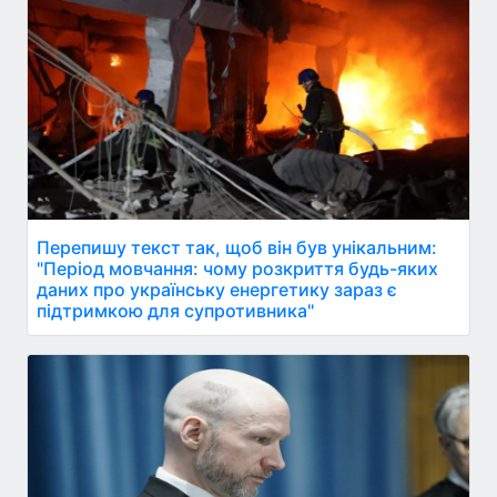
Перепишу текст так, щоб він був унікальним:
"Період мовчання: чому розкриття будь-яких
даних про українську енергетику зараз є
підтримкою для супротивника"