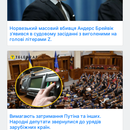
Норвезький масовий вбивця Андерс Брейвік
з'явився в судовому засіданні з виголеними на
голові літерами Z.
Вимагають затримання Путіна та інших.
Народні депутати звернулися до урядів
зарубіжних країн.