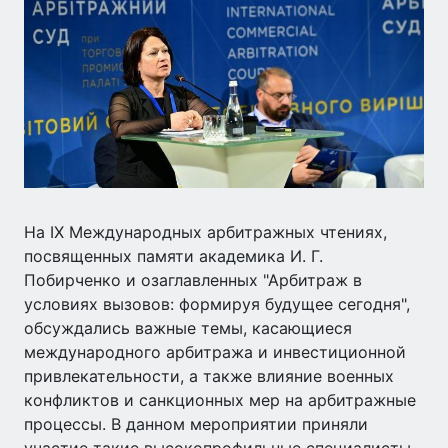
На IX Международных арбитражных чтениях,
посвященных памяти академика И. Г.
Побирченко и озаглавленных "Арбитраж в
условиях вызовов: формируя будущее сегодня",
обсуждались важные темы, касающиеся
международного арбитража и инвестиционной
привлекательности, а также влияние военных
конфликтов и санкционных мер на арбитражные
процессы. В данном мероприятии приняли
участие такие высокопрофильные специалисты,