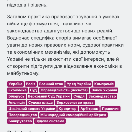
підходів і рішень.
Загалом практика правозастосування в умовах
війни ще формується, і важливо, як
законодавство адаптується до нових реалій.
Водночас специфіка спорів вимагає особливої
уваги до нових правових норм, судової практики
та економічних механізмів, які допоможуть
Україні не тільки захистити свої інтереси, але й
створити підґрунтя для відновлення економіки в
майбутньому.
Україна
Росія
Воєнний стан
Уряд України
Компроміс
Економіка
Суд
Справедливість (чеснота)
Закон України
Білорусь
Верховний Суд України
Суддя
Законодавство
Апеляція
Судова влада
Верховенство права
Цивільний кодекс України
Кредитор
Арбітраж
Правочин
Посередництво
Міжнародний комерційний арбітраж
Банкрутство
Судова система