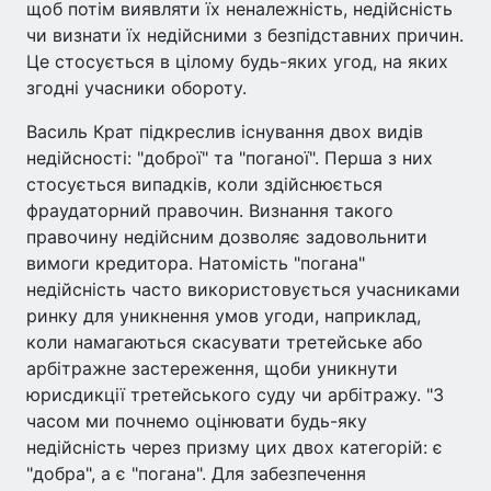
щоб потім виявляти їх неналежність, недійсність
чи визнати їх недійсними з безпідставних причин.
Це стосується в цілому будь-яких угод, на яких
згодні учасники обороту.
Василь Крат підкреслив існування двох видів
недійсності: "доброї" та "поганої". Перша з них
стосується випадків, коли здійснюється
фраудаторний правочин. Визнання такого
правочину недійсним дозволяє задовольнити
вимоги кредитора. Натомість "погана"
недійсність часто використовується учасниками
ринку для уникнення умов угоди, наприклад,
коли намагаються скасувати третейське або
арбітражне застереження, щоби уникнути
юрисдикції третейського суду чи арбітражу. "З
часом ми почнемо оцінювати будь-яку
недійсність через призму цих двох категорій: є
"добра", а є "погана". Для забезпечення