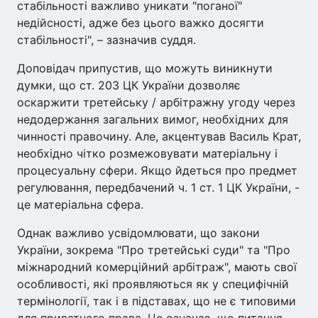
стабільності важливо уникати "поганої"
недійсності, адже без цього важко досягти
стабільності", – зазначив суддя.
Доповідач припустив, що можуть виникнути
думки, що ст. 203 ЦК України дозволяє
оскаржити третейську / арбітражну угоду через
недодержання загальних вимог, необхідних для
чинності правочину. Але, акцентував Василь Крат,
необхідно чітко розмежовувати матеріальну і
процесуальну сфери. Якщо йдеться про предмет
регулювання, передбачений ч. 1 ст. 1 ЦК України, -
це матеріальна сфера.
Однак важливо усвідомлювати, що закони
України, зокрема "Про третейські суди" та "Про
міжнародний комерційний арбітраж", мають свої
особливості, які проявляються як у специфічній
термінології, так і в підставах, що не є типовими
для приватного права. Це означає, що питання