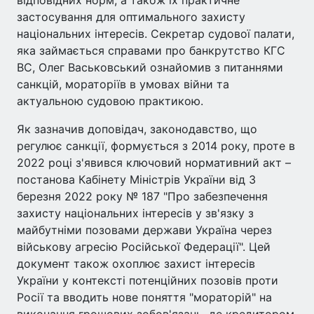
застосування для оптимального захисту
національних інтересів. Секретар судової палати,
яка займається справами про банкрутство КГС
ВС, Олег Васьковський ознайомив з питаннями
санкцій, мораторіїв в умовах війни та
актуальною судовою практикою.
Як зазначив доповідач, законодавство, що
регулює санкції, формується з 2014 року, проте в
2022 році з'явився ключовий нормативний акт –
постанова Кабінету Міністрів України від 3
березня 2022 року № 187 "Про забезпечення
захисту національних інтересів у зв'язку з
майбутніми позовами держави Україна через
військову агресію Російської Федерації". Цей
документ також охоплює захист інтересів
України у контексті потенційних позовів проти
Росії та вводить нове поняття "мораторій" на
виконання грошових зобов'язань, де кредитором