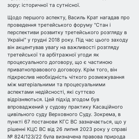
зору: історичної та сутнісної.
Щодо першого аспекту, Василь Крат нагадав про
проведення третейського форуму "Стан і
перспективи розвитку третейського розгляду в
Україні" у грудні 2018 року. Під час цього заходу
він акцентував увагу на важливості розгляду
третейської та арбітражної угоди як
процесуального договору, що є частиною
приватноправового договору. Крім того, він
підкреслив необхідність чіткого розмежування
між матеріальними та процесуальними
аспектами недійсності, які суттєво
відрізняються. Цей підхід згодом був
впроваджений у судову практику Касаційного
цивільного суду Верховного Суду. Зокрема, в
пункті 67 постанови КГС ВС зазначається, що у
рішенні КЦС ВС від 26 липня 2023 року у справі
№ 824/123/22 була визначена правова природа