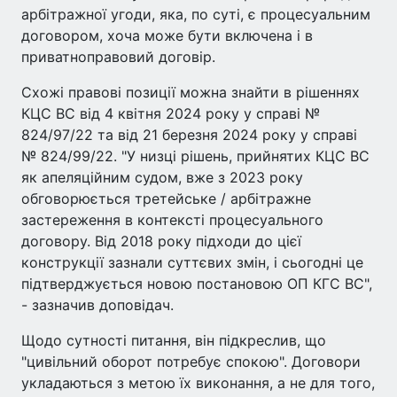
арбітражної угоди, яка, по суті, є процесуальним
договором, хоча може бути включена і в
приватноправовий договір.
Схожі правові позиції можна знайти в рішеннях
КЦС ВС від 4 квітня 2024 року у справі №
824/97/22 та від 21 березня 2024 року у справі
№ 824/99/22. "У низці рішень, прийнятих КЦС ВС
як апеляційним судом, вже з 2023 року
обговорюється третейське / арбітражне
застереження в контексті процесуального
договору. Від 2018 року підходи до цієї
конструкції зазнали суттєвих змін, і сьогодні це
підтверджується новою постановою ОП КГС ВС",
- зазначив доповідач.
Щодо сутності питання, він підкреслив, що
"цивільний оборот потребує спокою". Договори
укладаються з метою їх виконання, а не для того,