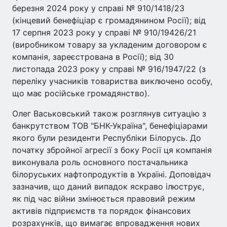
березня 2024 року у справі № 910/1418/23
(кінцевий бенефіціар є громадянином Росії); від
17 серпня 2023 року у справі № 910/19426/21
(виробником товару за укладеним договором є
компанія, зареєстрована в Росії); від 30
листопада 2023 року у справі № 916/1947/22 (з
переліку учасників товариства виключено особу,
що має російське громадянство).
Олег Васьковський також розглянув ситуацію з
банкрутством ТОВ "БНК-Україна", бенефіціарами
якого були резиденти Республіки Білорусь. До
початку збройної агресії з боку Росії ця компанія
виконувала роль основного постачальника
білоруських нафтопродуктів в Україні. Доповідач
зазначив, що даний випадок яскраво ілюструє,
як під час війни змінюється правовий режим
активів підприємств та порядок фінансових
розрахунків, що вимагає впровадження нових