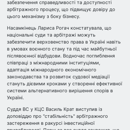
забезпечення справедливості та доступності
арбітражного процесу, що підвищує довіру до
цього механізму з боку бізнесу.
Насамкінець Лариса Рогач констатувала, що
національні суди та арбітражі можуть
забезпечити верховенство права в Україні навіть
в умовах воєнного стану та під час майбутньої
післявоєнної відбудови. Водночас поглиблення
співпраці з міжнародними інституціями,
адаптація міжнародного економічного
законодавства та розвиток судової медіації
стануть дієвими кроками у створенні ефективної
системи альтернативного вирішення спорів в
Україні.
Суддя ВС у КЦС Василь Крат виступив із
доповіддю про "стабільність" арбітражного
застереження в ракурсі інвестиційної
привабливості. Перш за все суддя зауважив, що,