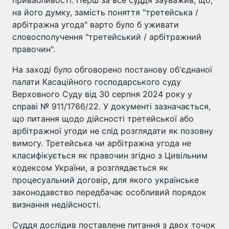
на його думку, замість поняття "третейська /
арбітражна угода" варто було б уживати
словосполучення "третейський / арбітражний
правочин".
На заході було обговорено постанову об'єднаної
палати Касаційного господарського суду
Верховного Суду від 30 серпня 2024 року у
справі № 911/1766/22. У документі зазначається,
що питання щодо дійсності третейської або
арбітражної угоди не слід розглядати як позовну
вимогу. Третейська чи арбітражна угода не
класифікується як правочин згідно з Цивільним
кодексом України, а розглядається як
процесуальний договір, для якого українське
законодавство передбачає особливий порядок
визнання недійсності.
Суддя дослідив поставлене питання з двох точок