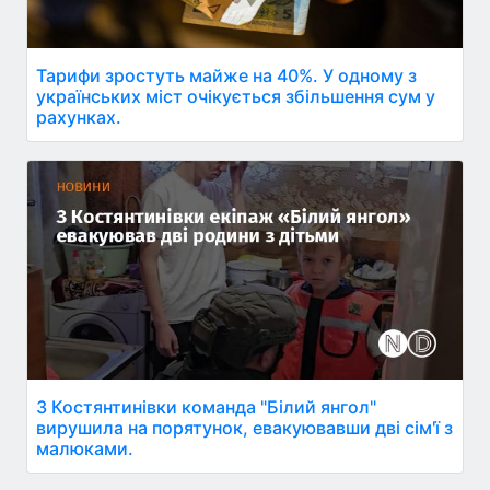
Тарифи зростуть майже на 40%. У одному з
українських міст очікується збільшення сум у
рахунках.
З Костянтинівки команда "Білий янгол"
вирушила на порятунок, евакуювавши дві сім'ї з
малюками.