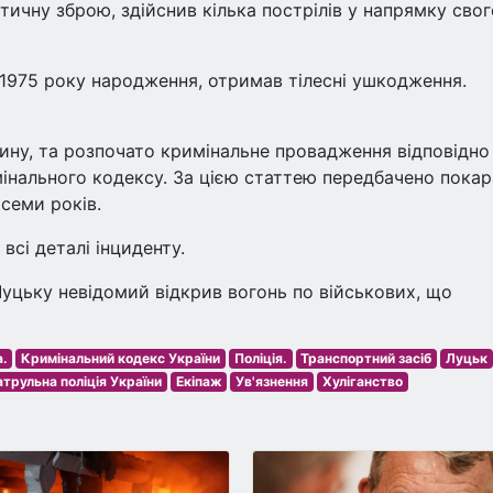
чну зброю, здійснив кілька пострілів у напрямку свог
 1975 року народження, отримав тілесні ушкодження.
нину, та розпочато кримінальне провадження відповідно
мінального кодексу. За цією статтею передбачено пока
 семи років.
всі деталі інциденту.
Луцьку невідомий відкрив вогонь по військових, що
.
Кримінальний кодекс України
Поліція.
Транспортний засіб
Луцьк
трульна поліція України
Екіпаж
Ув'язнення
Хуліганство