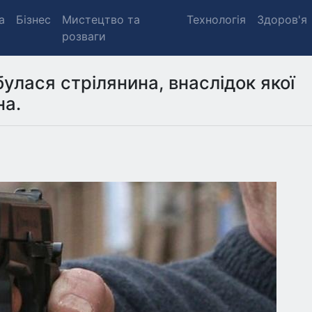
а
Бізнес
Мистецтво та
Технологія
Здоров'я
розваги
булася стрілянина, внаслідок якої
на.