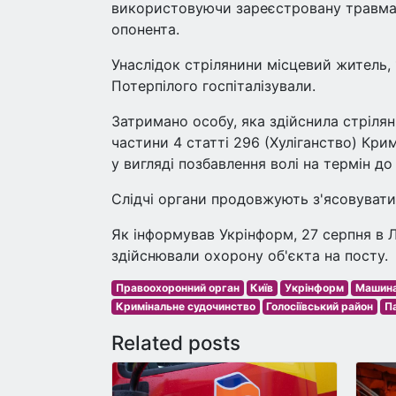
використовуючи зареєстровану травмати
опонента.
Унаслідок стрілянини місцевий житель,
Потерпілого госпіталізували.
Затримано особу, яка здійснила стріля
частини 4 статті 296 (Хуліганство) Кри
у вигляді позбавлення волі на термін до
Слідчі органи продовжують з'ясовувати 
Як інформував Укрінформ, 27 серпня в 
здійснювали охорону об'єкта на посту.
Правоохоронний орган
Київ
Укрінформ
Машина
Кримінальне судочинство
Голосіївський район
Па
Related posts