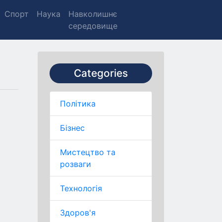
Спорт
Наука
Навколишнє
середовище
Categories
Політика
Бізнес
Мистецтво та
розваги
Технологія
Здоров'я