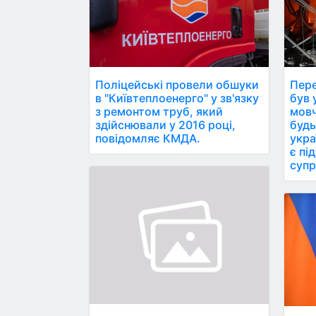
Поліцейські провели обшуки
Пере
в "Київтеплоенерго" у зв'язку
був ун
з ремонтом труб, який
мовч
здійснювали у 2016 році,
будь
повідомляє КМДА.
укра
є пі
супр