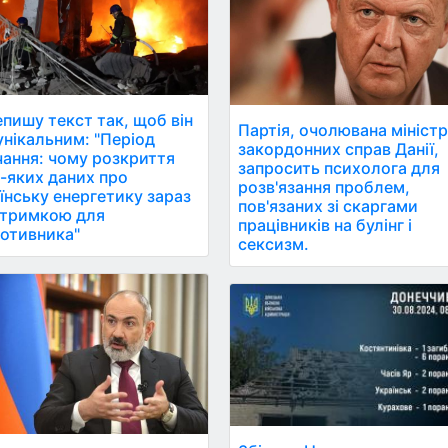
пишу текст так, щоб він
Партія, очолювана мініст
ікальним: "Період
закордонних справ Данії,
ання: чому розкриття
запросить психолога для
-яких даних про
розв'язання проблем,
їнську енергетику зараз
пов'язаних зі скаргами
дтримкою для
працівників на булінг і
отивника"
сексизм.