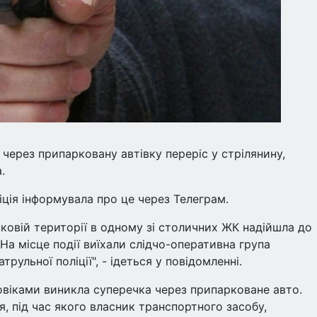
 через припарковану автівку переріс у стрілянину,
.
іція інформувала про це через Телеграм.
нковій території в одному зі столичних ЖК надійшла до
 На місце події виїхали слідчо-оперативна група
трульної поліції", - ідеться у повідомленні.
овіками виникла суперечка через припарковане авто.
я, під час якого власник транспортного засобу,