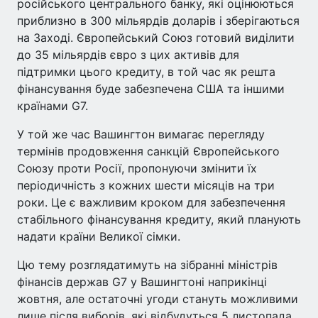
російського центрального банку, які оцінюються
приблизно в 300 мільярдів доларів і зберігаються
на Заході. Європейський Союз готовий виділити
до 35 мільярдів євро з цих активів для
підтримки цього кредиту, в той час як решта
фінансування буде забезпечена США та іншими
країнами G7.
У той же час Вашингтон вимагає перегляду
термінів продовження санкцій Європейського
Союзу проти Росії, пропонуючи змінити їх
періодичність з кожних шести місяців на три
роки. Це є важливим кроком для забезпечення
стабільного фінансування кредиту, який планують
надати країни Великої сімки.
Цю тему розглядатимуть на зібранні міністрів
фінансів держав G7 у Вашингтоні наприкінці
жовтня, але остаточні угоди стануть можливими
лише після виборів, які відбудуться 5 листопада.