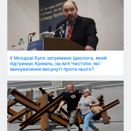
У Молдові було затримано ідеолога, який
підтримує Кремль, на ім'я Чистілін: які
звинувачення висунуті проти нього?