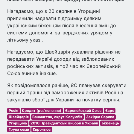
Нагадаємо, що з 20 серпня в Угорщині
припинили надавати підтримку деяким
українським біженцям після внесення змін до
системи допомоги, затверджених урядом у
літньому указі.
Нагадуємо, що Швейцарія ухвалила рішення не
передавати Україні доходи від заблокованих
російських активів, в той час як Європейський
Союз вчинив інакше.
Як повідомлялося раніше, ЄС планував скерувати
перший транш від заморожених активів Росії на
закупівлю зброї для України на початку серпня.
Росія
Кредит (роз'яснення)
Європейський Союз
Євро
Швейцарія
Вашингтон, округ Колумбія
Західна Європа
Угорщина
2010 Президентські вибори в Україні
Біженець
Група семи
Євроньюз