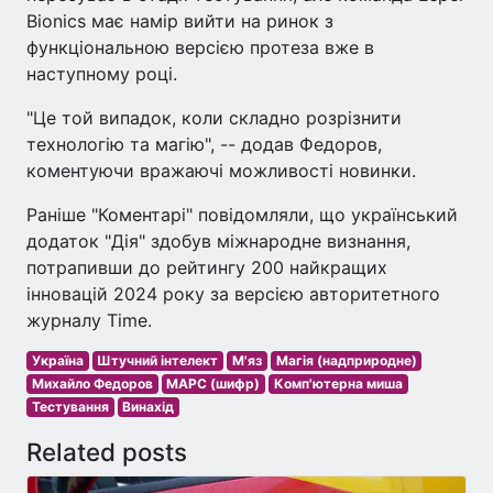
Bionics має намір вийти на ринок з
функціональною версією протеза вже в
наступному році.
"Це той випадок, коли складно розрізнити
технологію та магію", -- додав Федоров,
коментуючи вражаючі можливості новинки.
Раніше "Коментарі" повідомляли, що український
додаток "Дія" здобув міжнародне визнання,
потрапивши до рейтингу 200 найкращих
інновацій 2024 року за версією авторитетного
журналу Time.
Україна
Штучний інтелект
М'яз
Магія (надприродне)
Михайло Федоров
МАРС (шифр)
Комп'ютерна миша
Тестування
Винахід
Related posts