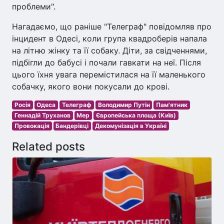
проблеми".
Нагадаємо, що раніше "Телеграф" повідомляв про
інцидент в Одесі, коли група квадроберів напала
на літню жінку та її собаку. Діти, за свідченнями,
підбігли до бабусі і почали гавкати на неї. Після
цього їхня увага перемістилася на її маленького
собачку, якого вони покусали до крові.
Росія
Одеса
Телеграф
Володимир Путін
Пам'ятник
Геннадій Труханов
Мер
Європейська площа (Київ)
Провокація
Бандерівці
Декомунізація в Україні
Related posts