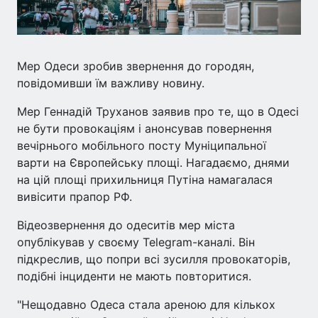
Мер Одеси зробив звернення до городян,
повідомивши їм важливу новину.
Мер Геннадій Труханов заявив про те, що в Одесі
не бути провокаціям і анонсував повернення
вечірнього мобільного посту Муніципальної
варти на Європейську площі. Нагадаємо, днями
на цій площі прихильниця Путіна намагалася
вивісити прапор РФ.
Відеозвернення до одеситів мер міста
опублікував у своєму Telegram-каналі. Він
підкреслив, що попри всі зусилля провокаторів,
подібні інциденти не мають повторитися.
"Нещодавно Одеса стала ареною для кількох