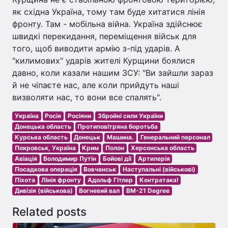
як східна Україна, тому там буде хитатися лінія
фронту. Там - мобільна війна. Україна здійснює
швидкі перекидання, переміщення військ для
того, щоб виводити армію з-під ударів. А
"килимових" ударів жителі Курщини боялися
давно, коли казали нашим ЗСУ: "Ви зайшли зараз
й не чіпаєте нас, але коли прийдуть наші
визволяти нас, то вони все спалять".
Україна
Росія
Росіяни
Збройні сили України
Донецька область
Протиповітряна боротьба
Курська область
Донецьк
Машина.
Генеральний персонал
Покровськ, Україна
Крим
Полон
Херсонська область
Авіація
Володимир Путін
Бойові дії
Артилерія
Посадкова операція
Вовчанськ
Наступальні (військові)
Піхота
Лінія фронту
Адольф Гітлер
Контратака!
Дивізія (військова)
Вогневий вал
BM-21 Degree
Related posts