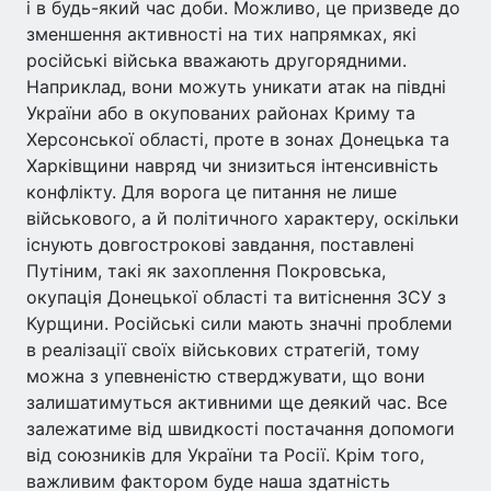
і в будь-який час доби. Можливо, це призведе до
зменшення активності на тих напрямках, які
російські війська вважають другорядними.
Наприклад, вони можуть уникати атак на півдні
України або в окупованих районах Криму та
Херсонської області, проте в зонах Донецька та
Харківщини навряд чи знизиться інтенсивність
конфлікту. Для ворога це питання не лише
військового, а й політичного характеру, оскільки
існують довгострокові завдання, поставлені
Путіним, такі як захоплення Покровська,
окупація Донецької області та витіснення ЗСУ з
Курщини. Російські сили мають значні проблеми
в реалізації своїх військових стратегій, тому
можна з упевненістю стверджувати, що вони
залишатимуться активними ще деякий час. Все
залежатиме від швидкості постачання допомоги
від союзників для України та Росії. Крім того,
важливим фактором буде наша здатність