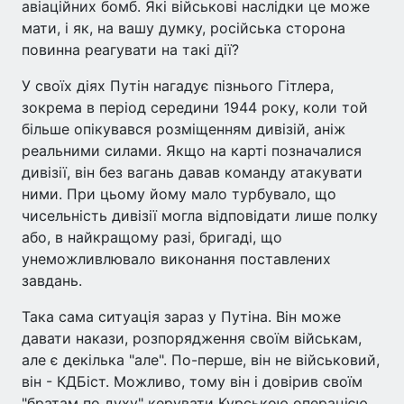
авіаційних бомб. Які військові наслідки це може
мати, і як, на вашу думку, російська сторона
повинна реагувати на такі дії?
У своїх діях Путін нагадує пізнього Гітлера,
зокрема в період середини 1944 року, коли той
більше опікувався розміщенням дивізій, аніж
реальними силами. Якщо на карті позначалися
дивізії, він без вагань давав команду атакувати
ними. При цьому йому мало турбувало, що
чисельність дивізії могла відповідати лише полку
або, в найкращому разі, бригаді, що
унеможливлювало виконання поставлених
завдань.
Така сама ситуація зараз у Путіна. Він може
давати накази, розпорядження своїм військам,
але є декілька "але". По-перше, він не військовий,
він - КДБіст. Можливо, тому він і довірив своїм
"братам по духу" керувати Курською операцією,