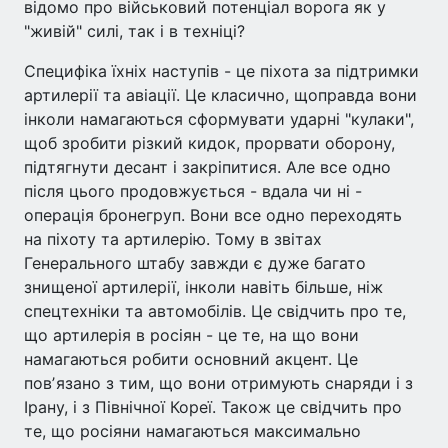
відомо про військовий потенціал ворога як у
"живій" силі, так і в техніці?
Специфіка їхніх наступів - це піхота за підтримки
артилерії та авіації. Це класично, щоправда вони
інколи намагаються сформувати ударні "кулаки",
щоб зробити різкий кидок, прорвати оборону,
підтягнути десант і закріпитися. Але все одно
після цього продовжується - вдала чи ні -
операція бронегруп. Вони все одно переходять
на піхоту та артилерію. Тому в звітах
Генерального штабу завжди є дуже багато
знищеної артилерії, інколи навіть більше, ніж
спецтехніки та автомобілів. Це свідчить про те,
що артилерія в росіян - це те, на що вони
намагаються робити основний акцент. Це
повʼязано з тим, що вони отримують снаряди і з
Ірану, і з Північної Кореї. Також це свідчить про
те, що росіяни намагаються максимально