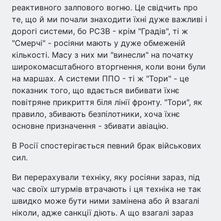
реактивного залпового вогню. Це свідчить про
те, що й ми почали знаходити їхні дуже важливі і
дорогі системи, бо РСЗВ - крім "Градів", ті ж
"Смерчі" - росіяни мають у дуже обмеженій
кількості. Масу з них ми "винесли" на початку
широкомасштабного вторгнення, коли вони були
на маршах. А системи ППО - ті ж "Тори" - це
показник того, що вдається вибивати їхнє
повітряне прикриття біля лінії фронту. "Тори", як
правило, збивають безпілотники, хоча їхнє
основне призначення - збивати авіацію.
В Росії спостерігається певний брак військових
сил.
Ви перерахували техніку, яку росіяни зараз, під
час своїх штурмів втрачають і ця техніка не так
швидко може бути ними замінена або й взагалі
ніколи, адже санкції діють. А що взагалі зараз