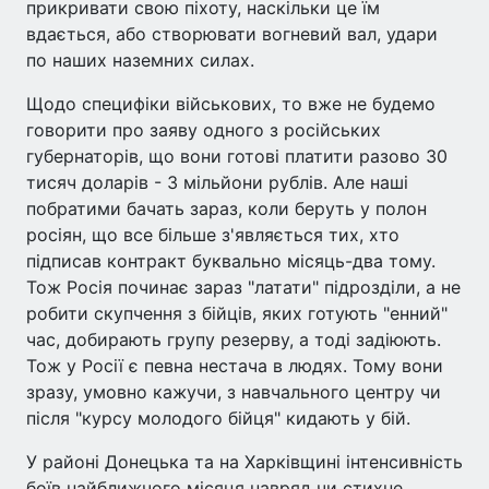
прикривати свою піхоту, наскільки це їм
вдається, або створювати вогневий вал, удари
по наших наземних силах.
Щодо специфіки військових, то вже не будемо
говорити про заяву одного з російських
губернаторів, що вони готові платити разово 30
тисяч доларів - 3 мільйони рублів. Але наші
побратими бачать зараз, коли беруть у полон
росіян, що все більше з'являється тих, хто
підписав контракт буквально місяць-два тому.
Тож Росія починає зараз "латати" підрозділи, а не
робити скупчення з бійців, яких готують "енний"
час, добирають групу резерву, а тоді задіюють.
Тож у Росії є певна нестача в людях. Тому вони
зразу, умовно кажучи, з навчального центру чи
після "курсу молодого бійця" кидають у бій.
У районі Донецька та на Харківщині інтенсивність
боїв найближчого місяця навряд чи стихне