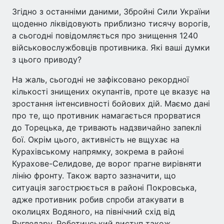
Згідно з останніми даними, Збройні Сили України
щоденно ліквідовують приблизно тисячу ворогів,
а сьогодні повідомляється про знищення 1240
військовослужбовців противника. Які ваші думки
з цього приводу?
На жаль, сьогодні не зафіксовано рекордної
кількості знищених окупантів, проте це вказує на
зростання інтенсивності бойових дій. Маємо дані
про те, що противник намагається прорватися
до Торецька, де тривають надзвичайно запеклі
бої. Окрім цього, активність не вщухає на
Курахівському напрямку, зокрема в районі
Курахове-Селидове, де ворог прагне вирівняти
лінію фронту. Також варто зазначити, що
ситуація загострюється в районі Покровська,
адже противник робив спроби атакувати в
околицях Водяного, на північний схід від
Вугледару. Роботинський виступ також