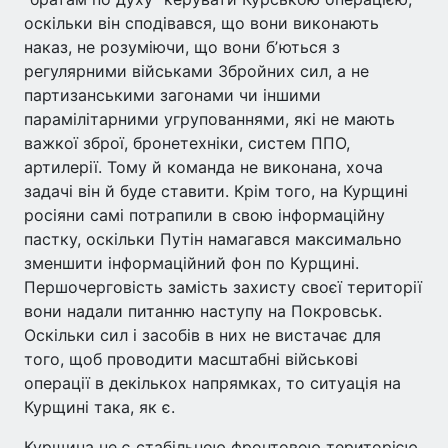
оскільки він сподівався, що вони виконають
наказ, не розуміючи, що вони бʼються з
регулярними військами Збройних сил, а не
партизанськими загонами чи іншими
парамілітарними угрупованнями, які не мають
важкої зброї, бронетехніки, систем ППО,
артилерії. Тому й команда не виконана, хоча
задачі він й буде ставити. Крім того, на Курщині
росіяни самі потрапили в свою інформаційну
пастку, оскільки Путін намагався максимально
зменшити інформаційний фон по Курщині.
Першочерговість замість захисту своєї території
вони надали питанню наступу на Покровськ.
Оскільки сил і засобів в них не вистачає для
того, щоб проводити масштабні військові
операції в декількох напрямках, то ситуація на
Курщині така, як є.
Курщина не є стабільною фронтовою територією,