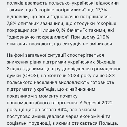
поляків вважають польсько-українські відносини
такими, що "скоріше погіршилися", ще 17,7%
відповіли, що вони "однозначно погіршилися".
7,8% опитаних зазначили, що стосунки "скоріше
покращилися" і лише 0,1% бачать їх такими, які
"однозначно покращилися". При цьому 21,9%
опитаних вважають, що ситуація не змінилася.
На фоні загальної ситуації спостерігається
зниження рівня підтримки українських біженців.
Згідно з даними Центру дослідження громадської
думки (CBOS), на жовтень 2024 року лише 53%
польського населення висловлюють готовність
підтримати українців, що є найнижчим
показником з моменту початку
повномасштабного вторгнення. У березні 2022
року ця цифра сягала 94%, але з часом
поступово зменшувалася через економічні та
соціальні труднощі, з якими стикається Польща.