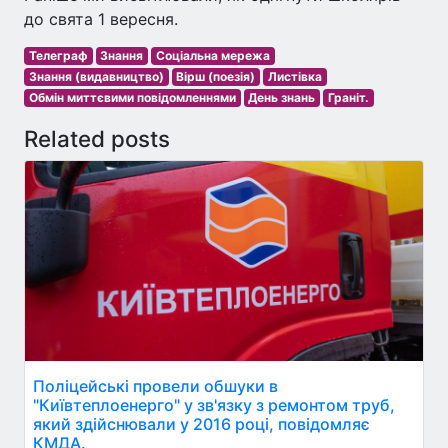
до свята 1 вересня.
Телеграф
Знання
Соціальна мережа
Знання (видавництво)
Вірш (поезія)
Листівка
Обмін миттєвими повідомленнями
День знань
Граніт.
Related posts
Поліцейські провели обшуки в
"Київтеплоенерго" у зв'язку з ремонтом труб,
який здійснювали у 2016 році, повідомляє
КМДА.