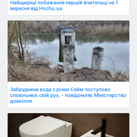
Найщиріші побажання першій вчительці на 1
вересня від Hochu.ua
Забруднена вода з річки Сейм поступово
сповільнює свій рух, - повідомляє Міністерство
довкілля.