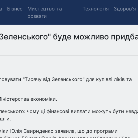
а
Бізнес
Мистецтво та
Технологія
Здоров'я
розваги
 Зеленського" буде можливо придб
вувати "Тисячу від Зеленського" для купівлі ліків та
.
ністерства економіки.
нського: чому ці фінансові виплати можуть бути нев
ошти.
міки Юлія Свириденко заявила, що до програми