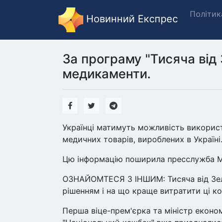
Політик
Новинний Експрес
За програму "Тисяча від
медикаменти.
Українці матимуть можливість використо
медичних товарів, вироблених в Україні
Цю інформацію поширила пресслужба Мі
ОЗНАЙОМТЕСЯ З ІНШИМ: Тисяча від Зеле
рішенням і на що краще витратити ці к
Перша віце-прем'єрка та міністр еконо