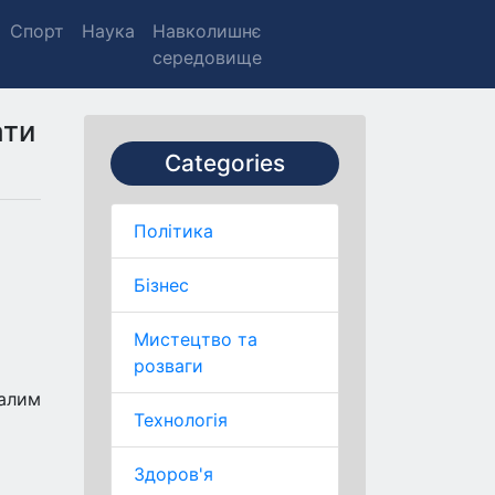
Спорт
Наука
Навколишнє
середовище
ати
Categories
Політика
Бізнес
Мистецтво та
розваги
далим
Технологія
Здоров'я