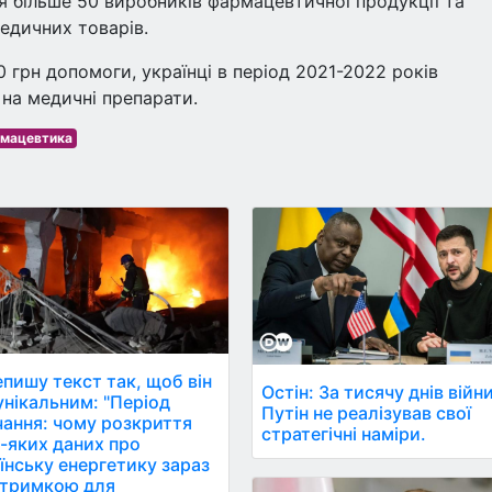
 більше 50 виробників фармацевтичної продукції та
едичних товарів.
 грн допомоги, українці в період 2021-2022 років
 на медичні препарати.
мацевтика
пишу текст так, щоб він
Остін: За тисячу днів війн
ікальним: "Період
Путін не реалізував свої
ання: чому розкриття
стратегічні наміри.
-яких даних про
їнську енергетику зараз
дтримкою для