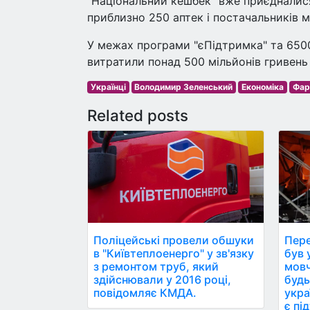
"Національний кешбек" вже приєдналися
приблизно 250 аптек і постачальників м
У межах програми "єПідтримка" та 6500
витратили понад 500 мільйонів гривень
Українці
Володимир Зеленський
Економіка
Фар
Related posts
Поліцейські провели обшуки
Пере
в "Київтеплоенерго" у зв'язку
був ун
з ремонтом труб, який
мовч
здійснювали у 2016 році,
будь
повідомляє КМДА.
укра
є пі