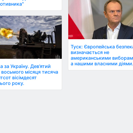
отивника"
Туск: Європейська безпек
визначається не
американськими виборам
а нашими власними діями
а за Україну. Дев’ятий
 восьмого місяця тисяча
ятсот вісімдесят
ього року.