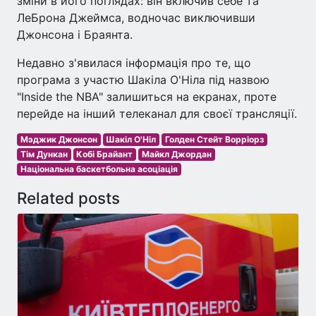
зміни в його поглядах: він включив себе та
ЛеБрона Джеймса, водночас виключивши
Джонсона і Браянта.
Недавно з'явилася інформація про те, що
програма з участю Шакіла О'Ніла під назвою
"Inside the NBA" залишиться на екранах, проте
перейде на інший телеканал для своєї трансляції.
Мэджик Джонсон
Шакіл О'Ніл
Голден Стейт Ворріорз
Тім Дункан
Кобі Брайант
Майкл Джордан
Національна баскетбольна асоціація
Related posts