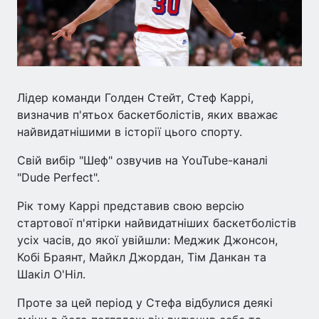
Лідер команди Голден Стейт, Стеф Каррі,
визначив п'ятьох баскетболістів, яких вважає
найвидатнішими в історії цього спорту.
Свій вибір "Шеф" озвучив на YouTube-каналі
"Dude Perfect".
Рік тому Каррі представив свою версію
стартової п'ятірки найвидатніших баскетболістів
усіх часів, до якої увійшли: Меджик Джонсон,
Кобі Браянт, Майкл Джордан, Тім Данкан та
Шакіл О'Ніл.
Проте за цей період у Стефа відбулися деякі