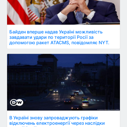
Байден вперше надав Україні можливість
завдавати удари по території Росії за
допомогою ракет ATACMS, повідомляє NYT.
В Україні знову запроваджують графіки
відключень електроенергії через наслідки