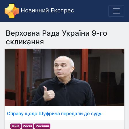
Новинний Експрес
Верховна Рада України 9-го
скликання
Справу щодо Шуфрича передали до суду.
Київ
Росія
Росіяни