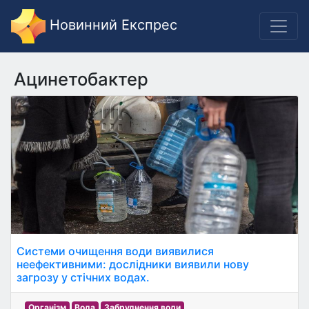
Новинний Експрес
Ацинетобактер
Системи очищення води виявилися
неефективними: дослідники виявили нову
загрозу у стічних водах.
Організм
Вода
Забруднення води