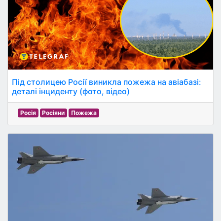
Під столицею Росії виникла пожежа на авіабазі:
деталі інциденту (фото, відео)
Росія
Росіяни
Пожежа