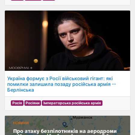
Україна формує з Росії військовий гігант: які
помилки залишила позаду російська армія --
Берлінська
Росія
Росіяни
Імператорська російська армія