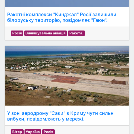
Ракетні комплекси "Кинджал" Росії залишили
білоруську територію, повідомляє "Гаюн".
Росія
Винищувальна авіація
Ракета.
У зоні аеродрому "Саки" в Криму чути сильні
вибухи, повідомляють у мережі.
Вітер
Україна
Росія