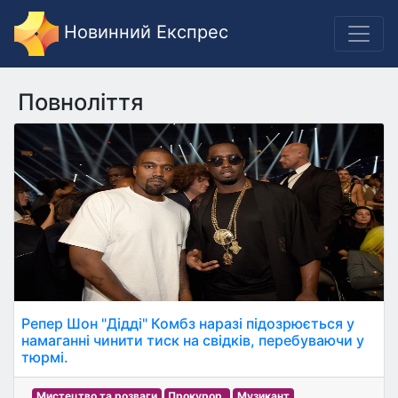
Новинний Експрес
Повноліття
Репер Шон "Дідді" Комбз наразі підозрюється у
намаганні чинити тиск на свідків, перебуваючи у
тюрмі.
Мистецтво та розваги
Прокурор.
Музикант