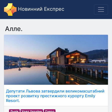
Новинний Експрес
Алле.
Депутати Львова затвердили великомасштабний
проект розвитку престижного курорту Emily
Resort.
Львів
Уряд України
Озеро