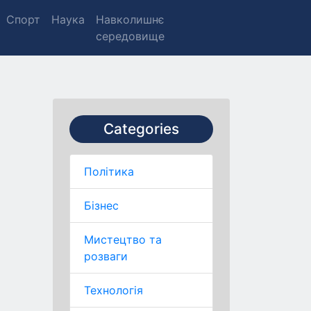
Спорт
Наука
Навколишнє
середовище
Categories
Політика
Бізнес
Мистецтво та
розваги
Технологія