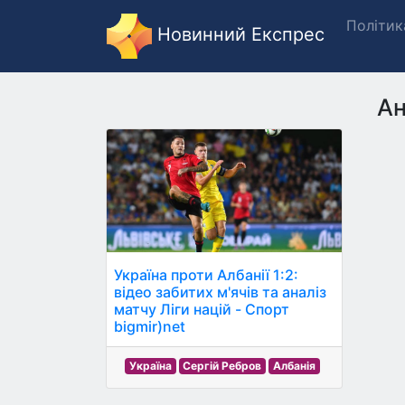
Політик
Новинний Експрес
Ан
Україна проти Албанії 1:2:
відео забитих м'ячів та аналіз
матчу Ліги націй - Спорт
bigmir)net
Україна
Сергій Ребров
Албанія