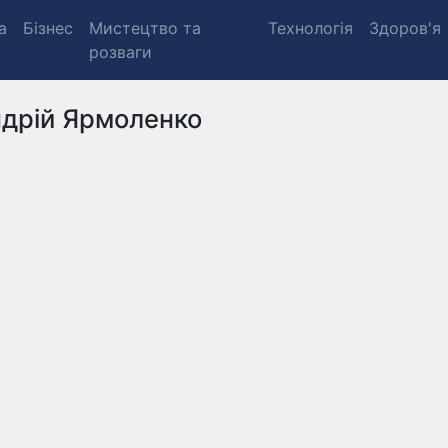
а
Бізнес
Мистецтво та
Технологія
Здоров'я
розваги
дрій Ярмоленко