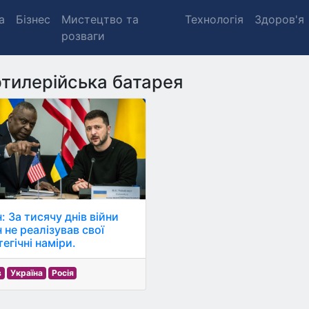
а
Бізнес
Мистецтво та
Технологія
Здоров'я
розваги
тилерійська батарея
: За тисячу днів війни
 не реалізував свої
егічні наміри.
в
Україна
Росія