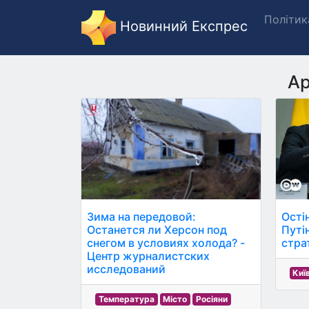
Політик
Новинний Експрес
Ар
Зима на передовой:
Остін
Останется ли Херсон под
Путін
снегом в условиях холода? -
страт
Центр журналистских
исследований
Киї
Температура
Місто
Росіяни