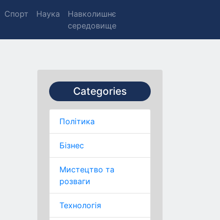
Спорт
Наука
Навколишнє
середовище
Categories
Політика
Бізнес
Мистецтво та
розваги
Технологія