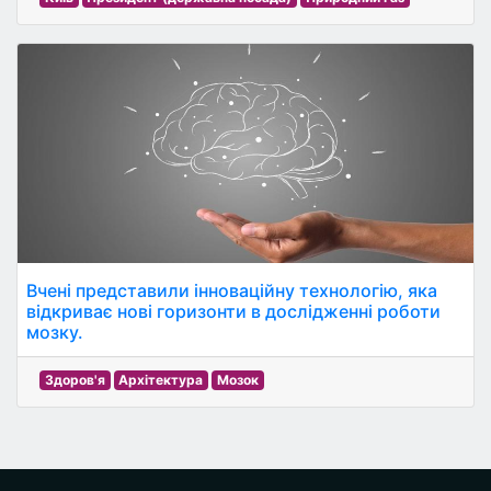
Вчені представили інноваційну технологію, яка
відкриває нові горизонти в дослідженні роботи
мозку.
Здоров'я
Архітектура
Мозок