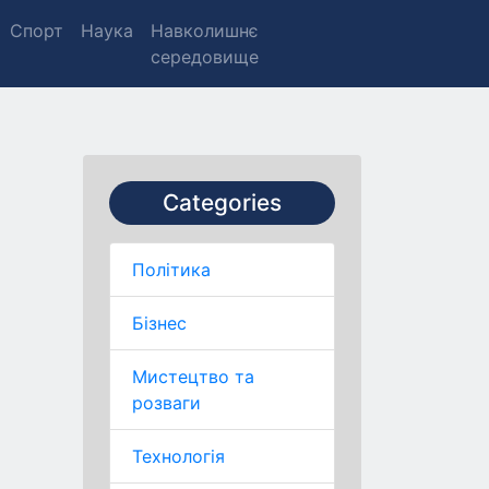
Спорт
Наука
Навколишнє
середовище
Categories
Політика
Бізнес
Мистецтво та
розваги
Технологія