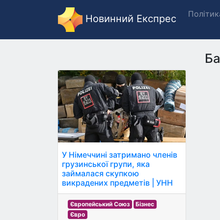
Політик
Новинний Експрес
Ба
У Німеччині затримано членів
грузинської групи, яка
займалася скупкою
викрадених предметів | УНН
Європейський Союз
Бізнес
Євро