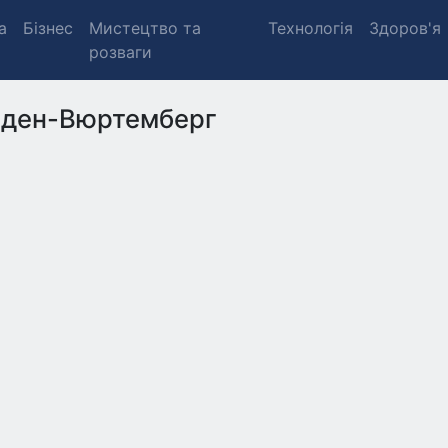
а
Бізнес
Мистецтво та
Технологія
Здоров'я
розваги
ден-Вюртемберг