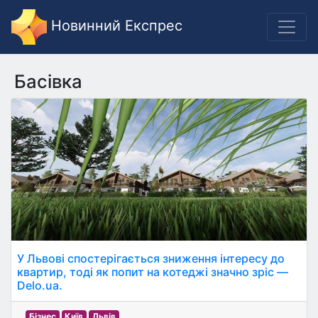
Новинний Експрес
Басівка
У Львові спостерігається зниження інтересу до
квартир, тоді як попит на котеджі значно зріс —
Delo.ua.
Бізнес
Київ
Львів